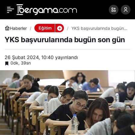
YKS başvurularında
0
Paylaş
bugün son gün
Eğitim
Haberler
YKS başvurularında bugün
son gün
YKS başvurularında bugün son gün
26 Şubat 2024, 10:40
yayınlandı
0dk, 39sn