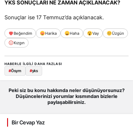
YKS SONUÇLARI NE ZAMAN AÇIKLANACAK?
Sonuçlar ise 17 Temmuz’da açıklanacak.
Beğendim
Harika
Haha
Vay
Üzgün
Kızgın
HABERLE ILGILI DAHA FAZLASI
#
Ösym
#
yks
Peki siz bu konu hakkında neler düşünüyorsunuz?
Düşüncelerinizi yorumlar kısmından bizlerle
paylaşabilirsiniz.
Bir Cevap Yaz