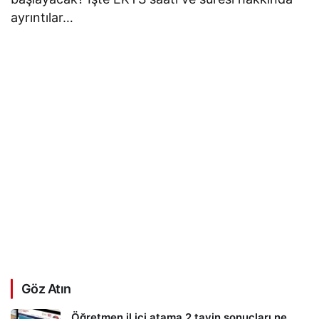
ayrıntılar…
Göz Atın
Öğretmen il içi atama 2.tayin sonuçları ne