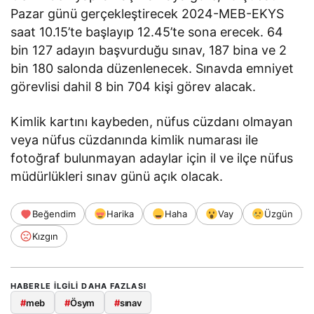
Pazar günü gerçekleştirecek 2024-MEB-EKYS
saat 10.15’te başlayıp 12.45’te sona erecek. 64
bin 127 adayın başvurduğu sınav, 187 bina ve 2
bin 180 salonda düzenlenecek. Sınavda emniyet
görevlisi dahil 8 bin 704 kişi görev alacak.
Kimlik kartını kaybeden, nüfus cüzdanı olmayan
veya nüfus cüzdanında kimlik numarası ile
fotoğraf bulunmayan adaylar için il ve ilçe nüfus
müdürlükleri sınav günü açık olacak.
Beğendim
Harika
Haha
Vay
Üzgün
Kızgın
HABERLE ILGILI DAHA FAZLASI
#
meb
#
Ösym
#
sınav