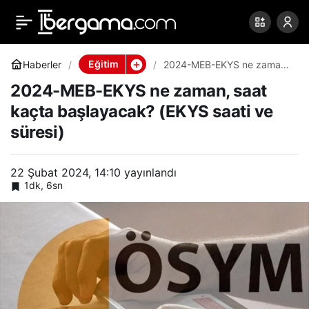
2024-MEB-EKYS ne
0
Paylaş
zaman, saat kaçta
Eğitim
Haberler
2024-MEB-EKYS ne zaman,
saat kaçta başlayacak?
2024-MEB-EKYS ne zaman, saat
(EKYS saati ve süresi)
başlayacak? (EKYS saati
kaçta başlayacak? (EKYS saati ve
süresi)
ve süresi)
22 Şubat 2024, 14:10
yayınlandı
1dk, 6sn