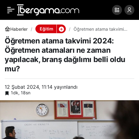
Öğretmen atama takvimi
0
Paylaş
2024: Öğretmen
Eğitim
Haberler
Öğretmen atama takvimi
2024: Öğretmen atamaları
Öğretmen atama takvimi 2024:
ne zaman yapılacak, branş
atamaları ne zaman
dağılımı belli oldu mu?
Öğretmen atamaları ne zaman
yapılacak, branş dağılımı belli oldu
yapılacak, branş dağılımı
mu?
belli oldu mu?
12 Şubat 2024, 11:14
yayınlandı
1dk, 18sn