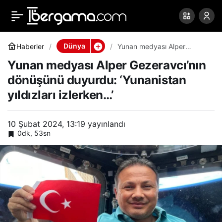
Yunan medyası Alper
0
Paylaş
Gezeravcı’nın dönüşünü
Dünya
Haberler
Yunan medyası Alper
Gezeravcı’nın dönüşünü
Yunan medyası Alper Gezeravcı’nın
duyurdu: ‘Yunanistan
duyurdu: ‘Yunanistan
yıldızları izlerken…’
dönüşünü duyurdu: ‘Yunanistan
yıldızları izlerken…’
yıldızları izlerken…’
10 Şubat 2024, 13:19
yayınlandı
0dk, 53sn