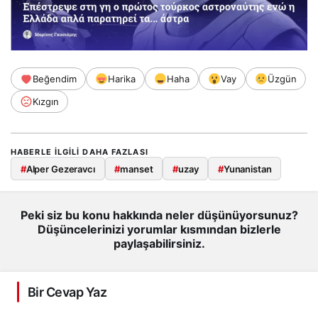
Beğendim
Harika
Haha
Vay
Üzgün
Kızgın
HABERLE ILGILI DAHA FAZLASI
#
Alper Gezeravcı
#
manset
#
uzay
#
Yunanistan
Peki siz bu konu hakkında neler düşünüyorsunuz?
Düşüncelerinizi yorumlar kısmından bizlerle
paylaşabilirsiniz.
Bir Cevap Yaz