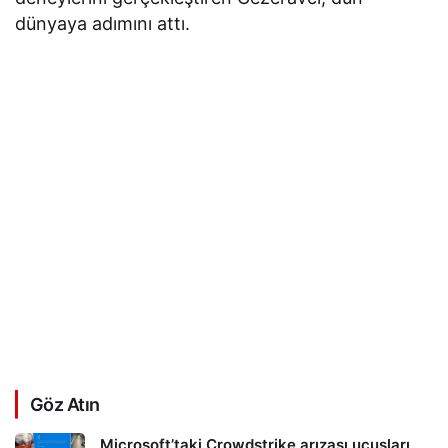
dünyaya adımını attı.
Göz Atın
Microsoft’taki Crowdstrike arızası uçuşları