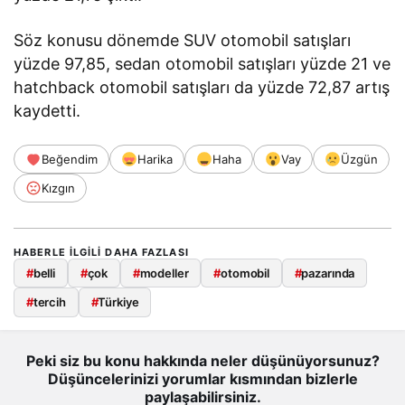
Söz konusu dönemde SUV otomobil satışları
yüzde 97,85, sedan otomobil satışları yüzde 21 ve
hatchback otomobil satışları da yüzde 72,87 artış
kaydetti.
Beğendim
Harika
Haha
Vay
Üzgün
Kızgın
HABERLE ILGILI DAHA FAZLASI
#
belli
#
çok
#
modeller
#
otomobil
#
pazarında
#
tercih
#
Türkiye
Peki siz bu konu hakkında neler düşünüyorsunuz?
Düşüncelerinizi yorumlar kısmından bizlerle
paylaşabilirsiniz.