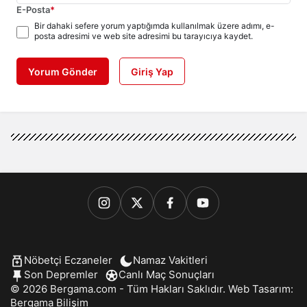
E-Posta
*
Bir dahaki sefere yorum yaptığımda kullanılmak üzere adımı, e-
posta adresimi ve web site adresimi bu tarayıcıya kaydet.
Yorum Gönder
Giriş Yap
Nöbetçi Eczaneler
Namaz Vakitleri
Son Depremler
Canlı Maç Sonuçları
© 2026 Bergama.com - Tüm Hakları Saklıdır. Web Tasarım:
Bergama Bilişim