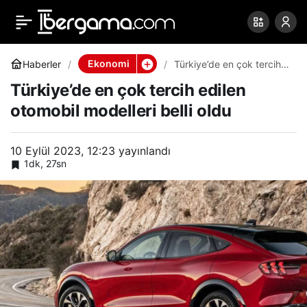
Türkiye’de en çok tercih
0
Paylaş
edilen otomobil modelleri
Ekonomi
Haberler
Türkiye’de en çok tercih
edilen otomobil modelleri
Türkiye’de en çok tercih edilen
belli oldu
belli oldu
otomobil modelleri belli oldu
10 Eylül 2023, 12:23
yayınlandı
1dk, 27sn