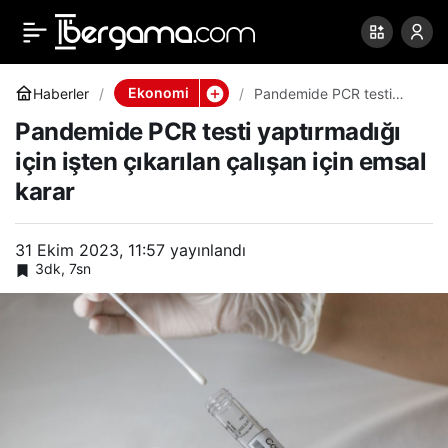
Pandemide PCR testi
0
Paylaş
yaptırmadığı için işten
Ekonomi
Haberler
Pandemide PCR testi
yaptırmadığı için işten
Pandemide PCR testi yaptırmadığı
çıkarılan çalışan için
çıkarılan çalışan için
emsal karar
için işten çıkarılan çalışan için emsal
karar
emsal karar
31 Ekim 2023, 11:57
yayınlandı
3dk, 7sn