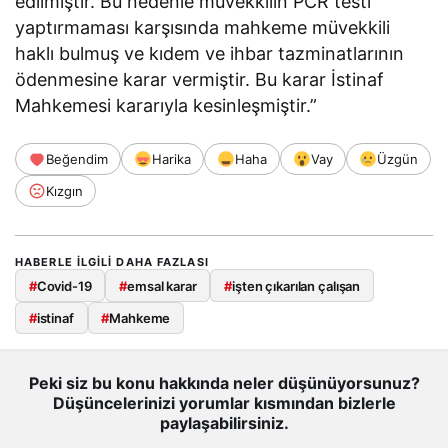
edilmiştir. Bu nedenle müvekkilin PCR testi
yaptırmaması karşısında mahkeme müvekkili
haklı bulmuş ve kıdem ve ihbar tazminatlarının
ödenmesine karar vermiştir. Bu karar İstinaf
Mahkemesi kararıyla kesinleşmiştir.”
Beğendim
Harika
Haha
Vay
Üzgün
Kızgın
HABERLE ILGILI DAHA FAZLASI
#
Covid-19
#
emsal karar
#
işten çıkarılan çalışan
#
istinaf
#
Mahkeme
Peki siz bu konu hakkında neler düşünüyorsunuz?
Düşüncelerinizi yorumlar kısmından bizlerle
paylaşabilirsiniz.