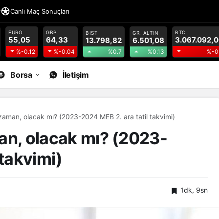
r
Canlı Maç Sonuçları
EURO
GBP
BTC
BIST
GR. ALTIN
55,05
64,33
3.067.092,
13.798,82
6.501,08
%0.7
%0.13
%-0.12
%-0.04
%-0
Borsa
İletişim
ne zaman, olacak mı? (2023-2024 MEB 2. ara tatil takvimi)
aman, olacak mı? (2023-
 takvimi)
1dk, 9sn