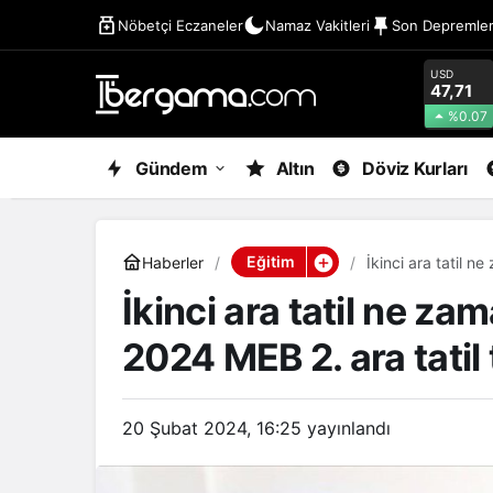
Nöbetçi Eczaneler
Namaz Vakitleri
Son Depremle
USD
47,71
%0.07
Gündem
Altın
Döviz Kurları
Eğitim
Haberler
İkinci ara tatil 
İkinci ara tatil ne z
2024 MEB 2. ara tatil
20 Şubat 2024, 16:25
yayınlandı