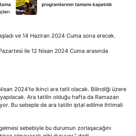
atama
programlarının tamamı kapatıldı
çları
aşladı ve 14 Haziran 2024 Cuma sona erecek.
4 Pazartesi ile 12 Nisan 2024 Cuma arasında
san 2024’te ikinci ara tatil olacak. Bilindiği üzere
a yapılacak. Ara tatilin olduğu hafta da Ramazan
or. Bu sebeple de ara tatilin iptal edilme ihtimali
k gelmesi sebebiyle bu durumun zorlaşacağını
iraz olmayacak gibi duruyor.” dedi.