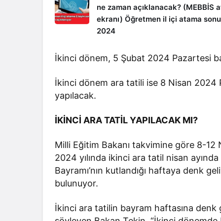
ne zaman açıklanacak? (MEBBİS 
ekranı) Öğretmen il içi atama sonu
2024
İkinci dönem, 5 Şubat 2024 Pazartesi b
İkinci dönem ara tatili ise 8 Nisan 202
yapılacak.
İKİNCİ ARA TATİL YAPILACAK MI?
Milli Eğitim Bakanı takvimine göre 8-12 Ni
2024 yılında ikinci ara tatil nisan ayınd
Bayramı’nın kutlandığı haftaya denk geliy
bulunuyor.
İkinci ara tatilin bayram haftasına den
söyleyen Bakan Tekin, “İkinci dönemde b