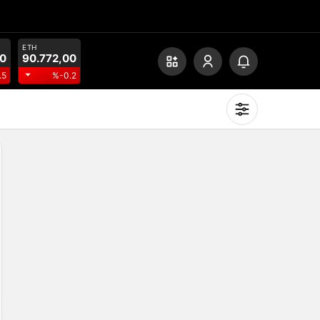
ETH
00
90.772,00
.5
%-0.2
Mod
değiştir
Gündüz Modu
Gündüz modunu seçin.
Gece Modu
Gece modunu seçin.