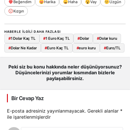
Beğendim
Harika
Haha
Vay
Üzgün
Kızgın
HABERLE ILGILI DAHA FAZLASI
#
1 Dolar Kaç TL
#
1 Euro Kaç TL
#
Dolar
#
Dolar kuru
#
Dolar Ne Kadar
#
Euro Kaç TL
#
euro kuru
#
Euro/TL
Peki siz bu konu hakkında neler düşünüyorsunuz?
Düşüncelerinizi yorumlar kısmından bizlerle
paylaşabilirsiniz.
Bir Cevap Yaz
E-posta adresiniz yayınlanmayacak.
Gerekli alanlar
*
ile işaretlenmişlerdir