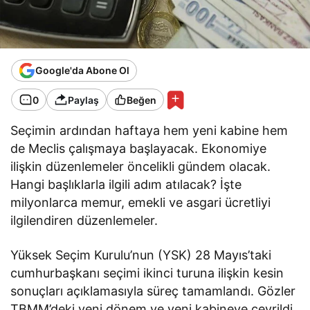
Google'da Abone Ol
0
Paylaş
Beğen
Seçimin ardından haftaya hem yeni kabine hem
de Meclis çalışmaya başlayacak. Ekonomiye
ilişkin düzenlemeler öncelikli gündem olacak.
Hangi başlıklarla ilgili adım atılacak? İşte
milyonlarca memur, emekli ve asgari ücretliyi
ilgilendiren düzenlemeler.
Yüksek Seçim Kurulu’nun (YSK) 28 Mayıs’taki
cumhurbaşkanı seçimi ikinci turuna ilişkin kesin
sonuçları açıklamasıyla süreç tamamlandı. Gözler
TBMM’deki yeni dönem ve yeni kabineye çevrildi.