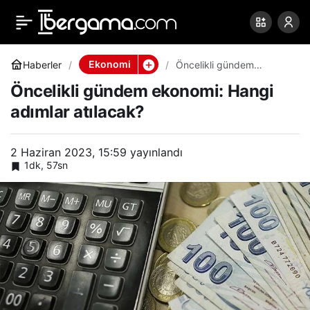
Öncelikli gündem
0
Paylaş
ekonomi: Hangi adımlar
Ekonomi
Haberler
Öncelikli gündem
ekonomi: Hangi adımlar
Öncelikli gündem ekonomi: Hangi
atılacak?
atılacak?
adımlar atılacak?
2 Haziran 2023, 15:59
yayınlandı
1dk, 57sn