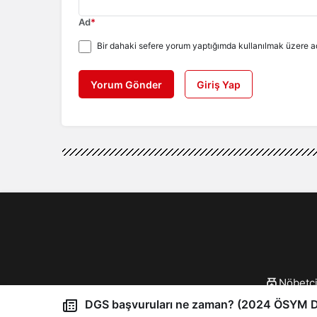
Ad
*
Bir dahaki sefere yorum yaptığımda kullanılmak üzere ad
Yorum Gönder
Giriş Yap
Nöbetçi
© 202
DGS başvuruları ne zaman? (2024 ÖSYM DG