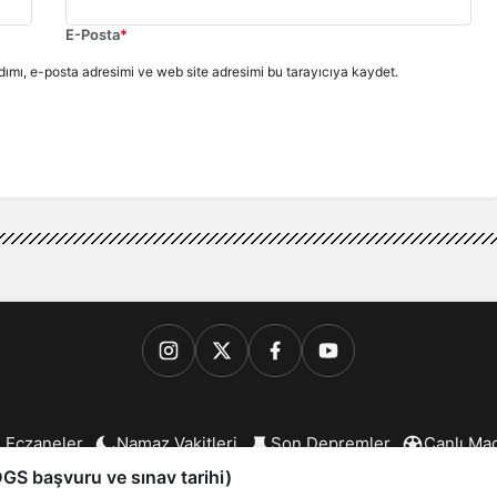
E-Posta
*
ımı, e-posta adresimi ve web site adresimi bu tarayıcıya kaydet.
 Eczaneler
Namaz Vakitleri
Son Depremler
Canlı Ma
6 Bergama.com - Tüm Hakları Saklıdır. Web Tasarım:
Bergama B
S başvuru ve sınav tarihi)