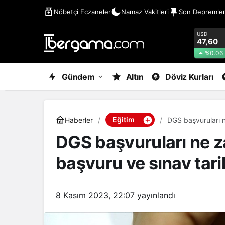
Nöbetçi Eczaneler
Namaz Vakitleri
Son Depremle
USD
47,60
%0.06
Gündem
Altın
Döviz Kurları
Eğitim
Haberler
DGS başvuruları 
DGS başvuruları ne
başvuru ve sınav tari
8 Kasım 2023, 22:07
yayınlandı