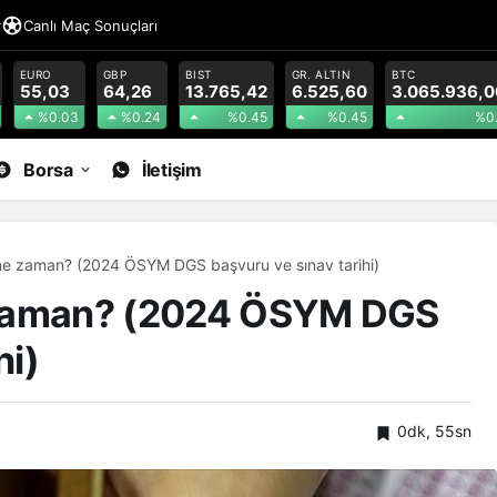
r
Canlı Maç Sonuçları
EURO
GBP
BIST
GR. ALTIN
BTC
55,03
64,26
13.765,42
6.525,60
3.065.936,0
%0.03
%0.24
%0.45
%0.45
%0
Borsa
İletişim
ne zaman? (2024 ÖSYM DGS başvuru ve sınav tarihi)
 zaman? (2024 ÖSYM DGS
hi)
0dk, 55sn