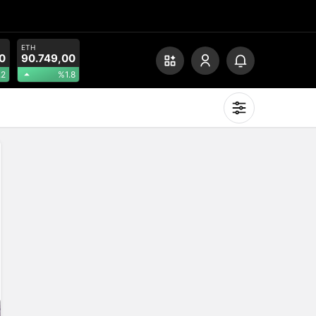
ETH
0
90.749,00
.2
%1.8
Mod
değiştir
Gündüz Modu
Gündüz modunu seçin.
Gece Modu
Gece modunu seçin.