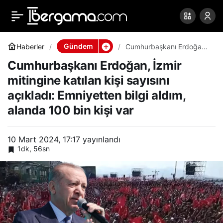
Cumhurbaşkanı
0
Paylaş
Erdoğan, İzmir mitingine
Gündem
Haberler
Cumhurbaşkanı Erdoğan,
İzmir mitingine katılan kişi
Cumhurbaşkanı Erdoğan, İzmir
sayısını açıkladı:
katılan kişi sayısını
Emniyetten bilgi aldım,
mitingine katılan kişi sayısını
alanda 100 bin kişi var
açıkladı: Emniyetten bilgi aldım,
açıkladı: Emniyetten bilgi
alanda 100 bin kişi var
aldım, alanda 100 bin kişi
10 Mart 2024, 17:17
yayınlandı
1dk, 56sn
var