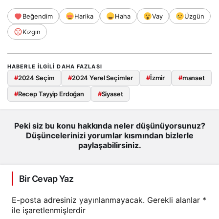
Beğendim
Harika
Haha
Vay
Üzgün
Kızgın
HABERLE ILGILI DAHA FAZLASI
#
2024 Seçim
#
2024 Yerel Seçimler
#
İzmir
#
manset
#
Recep Tayyip Erdoğan
#
Siyaset
Peki siz bu konu hakkında neler düşünüyorsunuz?
Düşüncelerinizi yorumlar kısmından bizlerle
paylaşabilirsiniz.
Bir Cevap Yaz
E-posta adresiniz yayınlanmayacak.
Gerekli alanlar
*
ile işaretlenmişlerdir