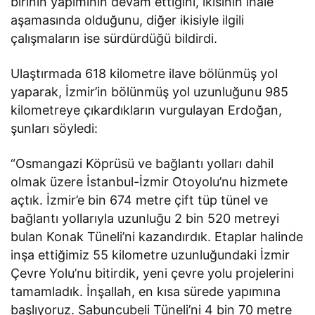
birinin yapımının devam ettiğini, ikisinin ihale
aşamasında olduğunu, diğer ikisiyle ilgili
çalışmaların ise sürdürdüğü bildirdi.
Ulaştırmada 618 kilometre ilave bölünmüş yol
yaparak, İzmir’in bölünmüş yol uzunluğunu 985
kilometreye çıkardıkların vurgulayan Erdoğan,
şunları söyledi:
“Osmangazi Köprüsü ve bağlantı yolları dahil
olmak üzere İstanbul-İzmir Otoyolu’nu hizmete
açtık. İzmir’e bin 674 metre çift tüp tünel ve
bağlantı yollarıyla uzunluğu 2 bin 520 metreyi
bulan Konak Tüneli’ni kazandırdık. Etaplar halinde
inşa ettiğimiz 55 kilometre uzunluğundaki İzmir
Çevre Yolu’nu bitirdik, yeni çevre yolu projelerini
tamamladık. İnşallah, en kısa sürede yapımına
başlıyoruz. Sabuncubeli Tüneli’ni 4 bin 70 metre