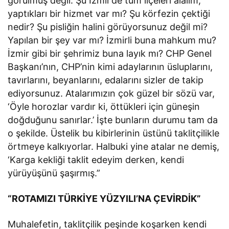
görülmüş değil. Şu İzmir’de tüm ilçeleri alalım,
yaptıkları bir hizmet var mı? Şu körfezin çektiği
nedir? Şu pisliğin halini görüyorsunuz değil mi?
Yapılan bir şey var mı? İzmirli buna mahkum mu?
İzmir gibi bir şehrimiz buna layık mı? CHP Genel
Başkanı’nın, CHP’nin kimi adaylarının üsluplarını,
tavırlarını, beyanlarını, edalarını sizler de takip
ediyorsunuz. Atalarımızın çok güzel bir sözü var,
‘Öyle horozlar vardır ki, öttükleri için güneşin
doğduğunu sanırlar.’ İşte bunların durumu tam da
o şekilde. Üstelik bu kibirlerinin üstünü taklitçilikle
örtmeye kalkıyorlar. Halbuki yine atalar ne demiş,
‘Karga kekliği taklit edeyim derken, kendi
yürüyüşünü şaşırmış.”
“ROTAMIZI TÜRKİYE YÜZYILI’NA ÇEVİRDİK”
Muhalefetin, taklitçilik peşinde koşarken kendi