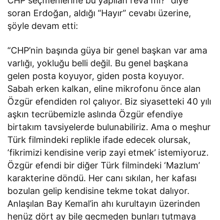
CHP seçmenlerine bu yapılan reva mı?” diye
soran Erdoğan, aldığı “Hayır” cevabı üzerine,
şöyle devam etti:
“CHP’nin başında güya bir genel başkan var ama
varlığı, yokluğu belli değil. Bu genel başkana
gelen posta koyuyor, giden posta koyuyor.
Sabah erken kalkan, eline mikrofonu önce alan
Özgür efendiden rol çalıyor. Biz siyasetteki 40 yılı
aşkın tecrübemizle aslında Özgür efendiye
birtakım tavsiyelerde bulunabiliriz. Ama o meşhur
Türk filmindeki replikle ifade edecek olursak,
‘fikrimizi kendisine verip zayi etmek’ istemiyoruz.
Özgür efendi bir diğer Türk filmindeki ‘Mazlum’
karakterine döndü. Her canı sıkılan, her kafası
bozulan gelip kendisine tekme tokat dalıyor.
Anlaşılan Bay Kemal’in ahı kurultayın üzerinden
henüz dört ay bile geçmeden bunları tutmaya