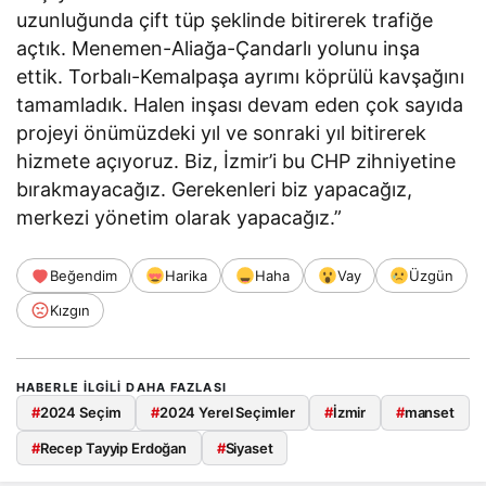
uzunluğunda çift tüp şeklinde bitirerek trafiğe
açtık. Menemen-Aliağa-Çandarlı yolunu inşa
ettik. Torbalı-Kemalpaşa ayrımı köprülü kavşağını
tamamladık. Halen inşası devam eden çok sayıda
projeyi önümüzdeki yıl ve sonraki yıl bitirerek
hizmete açıyoruz. Biz, İzmir’i bu CHP zihniyetine
bırakmayacağız. Gerekenleri biz yapacağız,
merkezi yönetim olarak yapacağız.”
Beğendim
Harika
Haha
Vay
Üzgün
Kızgın
HABERLE ILGILI DAHA FAZLASI
#
2024 Seçim
#
2024 Yerel Seçimler
#
İzmir
#
manset
#
Recep Tayyip Erdoğan
#
Siyaset