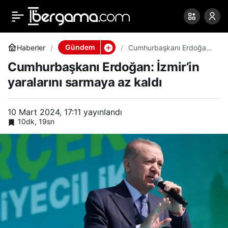
Cumhurbaşkanı
0
Paylaş
Erdoğan: İzmir’in
Gündem
Haberler
Cumhurbaşkanı Erdoğan:
İzmir’in yaralarını sarmaya
Cumhurbaşkanı Erdoğan: İzmir’in
az kaldı
yaralarını sarmaya az
yaralarını sarmaya az kaldı
kaldı
10 Mart 2024, 17:11
yayınlandı
10dk, 19sn