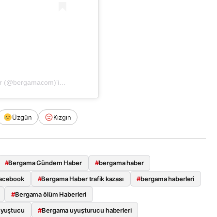
Bergama.com Haber | Son Dakika Haberler (@bergamacom)’in paylaştığı bir gönderi
Üzgün
Kızgın
#
Bergama Gündem Haber
#
bergama haber
acebook
#
Bergama Haber trafik kazası
#
bergama haberleri
#
Bergama ölüm Haberleri
uyuştucu
#
Bergama uyuşturucu haberleri