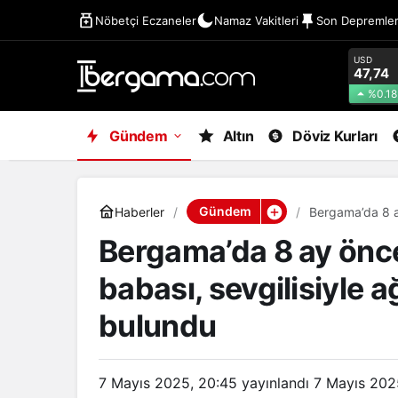
Nöbetçi Eczaneler
Namaz Vakitleri
Son Depremle
USD
47,74
%0.18
Gündem
Altın
Döviz Kurları
Gündem
Haberler
Bergama’da 8 ay
halde ölü bulu
Bergama’da 8 ay önce
babası, sevgilisiyle a
bulundu
7 Mayıs 2025, 20:45
yayınlandı
7 Mayıs 202