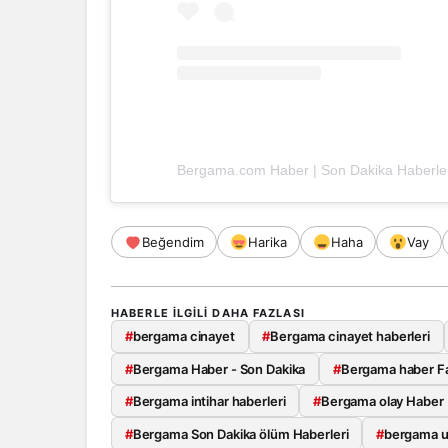
Beğendim
Harika
Haha
Vay
HABERLE ILGILI DAHA FAZLASI
#
bergama cinayet
#
Bergama cinayet haberleri
#
Bergama Haber - Son Dakika
#
Bergama haber F
#
Bergama intihar haberleri
#
Bergama olay Haber
#
Bergama Son Dakika ölüm Haberleri
#
bergama 