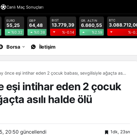
r
Canlı Maç Sonuçları
BIST
BTC
EURO
GBP
GR. ALTIN
13.779,39
3.088.712,0
55,25
64,48
6.660,55
%0.32
%0.38
%2.59
%-0.14
%-0.
Borsa
İletişim
 önce eşi intihar eden 2 çocuk babası, sevgilisiyle ağaçta asılı
ndu
 eşi intihar eden 2 çocuk
ğaçta asılı halde ölü
5, 20:50
güncellendi
1dk, 23sn