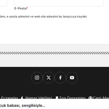
E-Posta
*
ımı, e-posta adresimi ve web site adresimi bu tarayıcıya kaydet.
 Eczaneler
Namaz Vakitleri
Son Depremler
Canlı Ma
6 Bergama.com - Tüm Hakları Saklıdır. Web Tasarım:
Bergama B
uk babası, sevgilisiyle