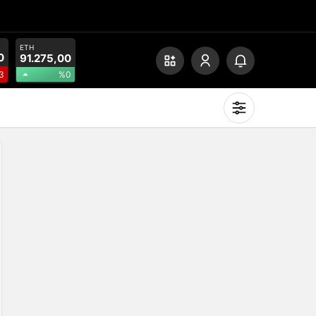
ETH
0
91.275,00
%0
3
Mod
değiştir
Gündüz Modu
Gündüz modunu seçin.
Gece Modu
Gece modunu seçin.