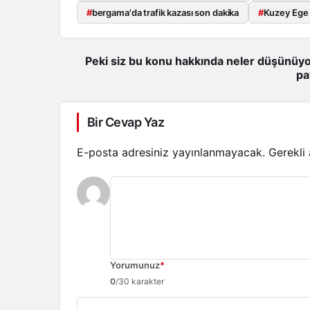
#
bergama'da trafik kazası son dakika
#
Kuzey Ege
Peki siz bu konu hakkında neler düşünüyo
pa
Bir Cevap Yaz
E-posta adresiniz yayınlanmayacak.
Gerekli
Yorumunuz
*
0
/30 karakter