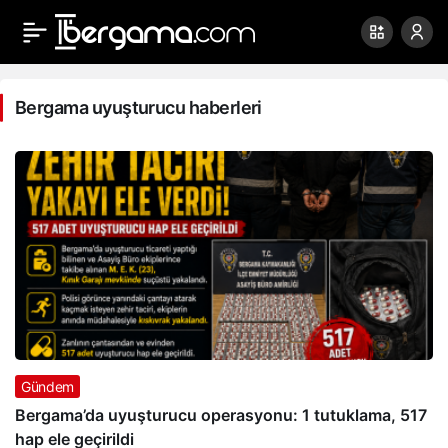
Bergama
uyuşturucu
Bergama uyuşturucu haberleri
haberleri
Haberleri
Gündem
Bergama’da uyuşturucu operasyonu: 1 tutuklama, 517
hap ele geçirildi