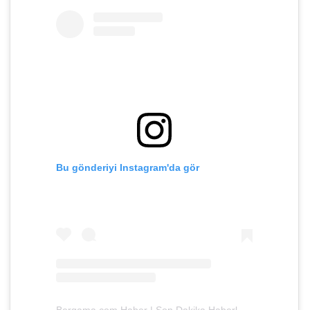
Bu gönderiyi Instagram'da gör
Bergama.com Haber | Son Dakika Haberler 🇹🇷 (@bergamacom)'in paylaştığı bir gönderi