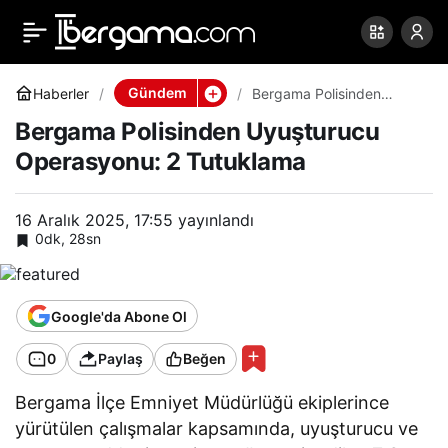
Bergama Polisinden
0
Paylaş
Uyuşturucu Operasyonu:
Gündem
Haberler
Bergama Polisinden
Uyuşturucu Operasyonu:
Bergama Polisinden Uyuşturucu
2 Tutuklama
2 Tutuklama
Operasyonu: 2 Tutuklama
16 Aralık 2025, 17:55
yayınlandı
0dk, 28sn
Google'da Abone Ol
0
Paylaş
Beğen
Bergama İlçe Emniyet Müdürlüğü ekiplerince
yürütülen çalışmalar kapsamında, uyuşturucu ve