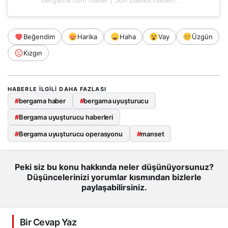
Beğendim
Harika
Haha
Vay
Üzgün
Kızgın
HABERLE ILGILI DAHA FAZLASI
#
bergama haber
#
bergama uyuşturucu
#
Bergama uyuşturucu haberleri
#
Bergama uyuşturucu operasyonu
#
manset
Peki siz bu konu hakkında neler düşünüyorsunuz?
Düşüncelerinizi yorumlar kısmından bizlerle
paylaşabilirsiniz.
Bir Cevap Yaz