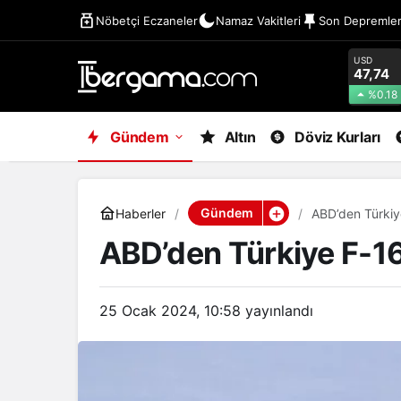
Nöbetçi Eczaneler
Namaz Vakitleri
Son Depremle
USD
47,74
%0.18
Gündem
Altın
Döviz Kurları
Gündem
Haberler
ABD’den Türkiye
ABD’den Türkiye F-16
25 Ocak 2024, 10:58
yayınlandı