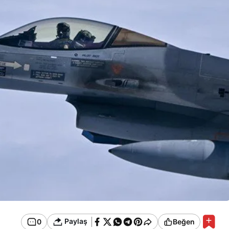
Paylaş
0
Beğen