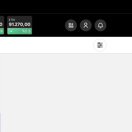
ETH
0
91.270,00
.9
%0.5
Mod
değiştir
Gündüz Modu
Gündüz modunu seçin.
Gece Modu
Gece modunu seçin.