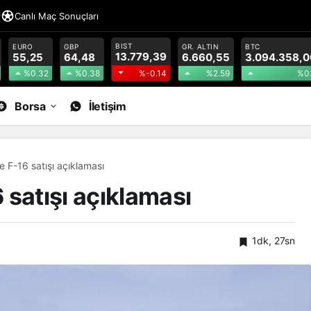
r
Canlı Maç Sonuçları
BIST
EURO
GBP
GR. ALTIN
BTC
13.779,39
55,25
64,48
6.660,55
3.094.358,0
%0.32
%0.38
%2.59
%0
%-0.14
Borsa
İletişim
 F-16 satışı açıklaması
 satışı açıklaması
1dk, 27sn