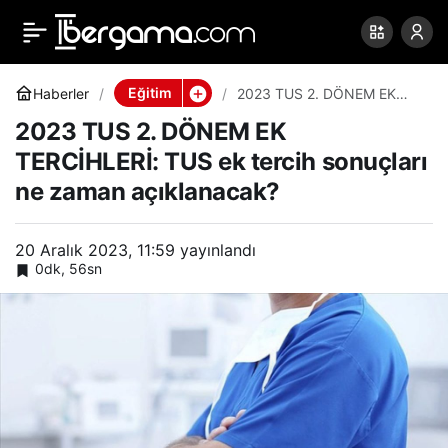
2023 TUS 2. DÖNEM EK
0
Paylaş
TERCİHLERİ: TUS ek
Eğitim
Haberler
2023 TUS 2. DÖNEM EK
TERCİHLERİ: TUS ek tercih
2023 TUS 2. DÖNEM EK
sonuçları ne zaman
tercih sonuçları ne
açıklanacak?
TERCİHLERİ: TUS ek tercih sonuçları
ne zaman açıklanacak?
zaman açıklanacak?
20 Aralık 2023, 11:59
yayınlandı
0dk, 56sn