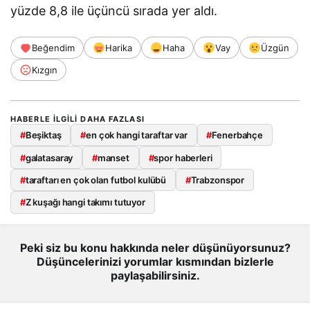
yüzde 8,8 ile üçüncü sırada yer aldı.
Beğendim
Harika
Haha
Vay
Üzgün
Kızgın
HABERLE ILGILI DAHA FAZLASI
#
Beşiktaş
#
en çok hangi taraftar var
#
Fenerbahçe
#
galatasaray
#
manset
#
spor haberleri
#
taraftarı en çok olan futbol kulübü
#
Trabzonspor
#
Z kuşağı hangi takımı tutuyor
Peki siz bu konu hakkında neler düşünüyorsunuz?
Düşüncelerinizi yorumlar kısmından bizlerle
paylaşabilirsiniz.