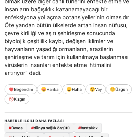
olmak üzere diğer canlı türlerini enfekte etme ve
insanların bağışıklık kazanamayacağı bir
enfeksiyona yol açma potansiyellerinin olmasıdır.
Öte yandan bütün ülkelerde artan insan nüfusu,
çevre kirliliği ve aşırı şehirleşme sonucunda
biyolojik çeşitlilik kaybı, değişen iklimler ve
hayvanların yaşadığı ormanların, arazilerin
şehirleşme ve tarım için kullanılmaya başlanması
virüslerin insanları enfekte etme ihtimalini
artırıyor” dedi.
Beğendim
Harika
Haha
Vay
Üzgün
Kızgın
HABERLE ILGILI DAHA FAZLASI
#
Davos
#
dünya sağlık örgütü
#
hastalık x