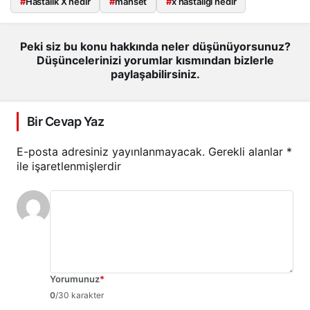
#
Hastalık X nedir
#
manset
#
x hastalığı nedir
Peki siz bu konu hakkında neler düşünüyorsunuz?
Düşüncelerinizi yorumlar kısmından bizlerle
paylaşabilirsiniz.
Bir Cevap Yaz
E-posta adresiniz yayınlanmayacak.
Gerekli alanlar
*
ile işaretlenmişlerdir
Yorumunuz
*
0
/30 karakter