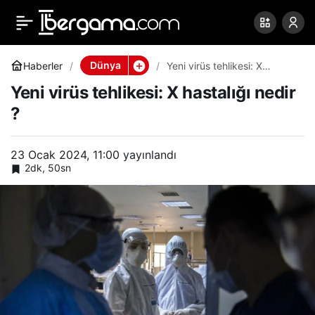
Yeni virüs tehlikesi: X
0
Paylaş
hastalığı nedir ?
Dünya
Haberler
Yeni virüs tehlikesi: X
hastalığı nedir ?
Yeni virüs tehlikesi: X hastalığı nedir
?
23 Ocak 2024, 11:00
yayınlandı
2dk, 50sn