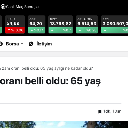
r
Canlı Maç Sonuçları
EURO
GBP
BIST
GR. ALTIN
BTC
54,99
64,20
13.798,82
6.514,53
3.080.507,
6
%0.14
%0.7
%0.28
%0
%-0.06
Borsa
İletişim
a zam oranı belli oldu: 65 yaş aylığı ne kadar oldu?
oranı belli oldu: 65 yaş
1dk, 10sn