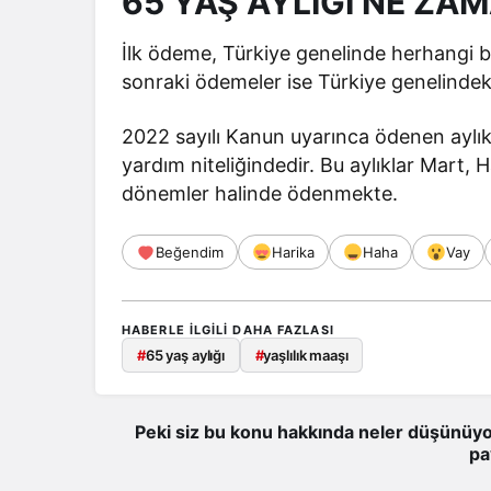
65 YAŞ AYLIĞI NE ZA
İlk ödeme, Türkiye genelinde herhangi bi
sonraki ödemeler ise Türkiye genelindeki 
2022 sayılı Kanun uyarınca ödenen aylıkl
yardım niteliğindedir. Bu aylıklar Mart, H
dönemler halinde ödenmekte.
Beğendim
Harika
Haha
Vay
HABERLE ILGILI DAHA FAZLASI
#
65 yaş aylığı
#
yaşlılık maaşı
Peki siz bu konu hakkında neler düşünüyo
pa