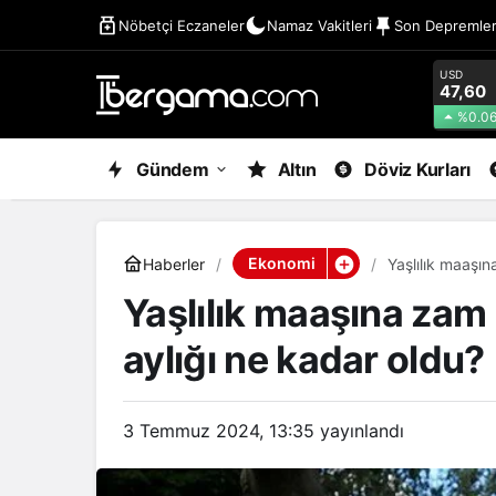
Nöbetçi Eczaneler
Namaz Vakitleri
Son Depremle
USD
47,60
%0.0
Gündem
Altın
Döviz Kurları
Ekonomi
Haberler
Yaşlılık maaşın
Yaşlılık maaşına zam 
aylığı ne kadar oldu?
3 Temmuz 2024, 13:35
yayınlandı