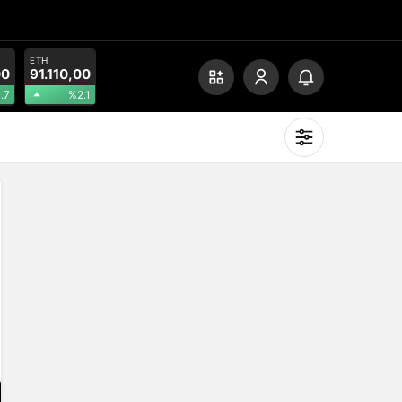
ETH
00
91.110,00
.7
%2.1
Mod
değiştir
Gündüz Modu
Gündüz modunu seçin.
Gece Modu
Gece modunu seçin.