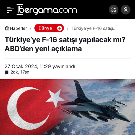
Türkiye’ye F-16 satışı
0
Paylaş
yapılacak mı? ABD’den
Dünya
Haberler
Türkiye’ye F-16 satışı
yapılacak mı? ABD’den yeni
Türkiye’ye F-16 satışı yapılacak mı?
açıklama
yeni açıklama
ABD’den yeni açıklama
27 Ocak 2024, 11:29
yayınlandı
2dk, 17sn