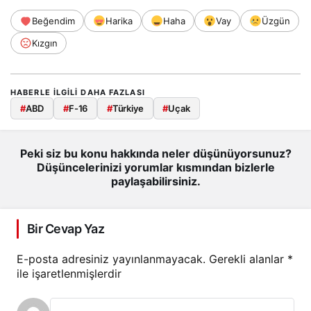
Beğendim
Harika
Haha
Vay
Üzgün
Kızgın
HABERLE ILGILI DAHA FAZLASI
#
ABD
#
F-16
#
Türkiye
#
Uçak
Peki siz bu konu hakkında neler düşünüyorsunuz?
Düşüncelerinizi yorumlar kısmından bizlerle
paylaşabilirsiniz.
Bir Cevap Yaz
E-posta adresiniz yayınlanmayacak.
Gerekli alanlar
*
ile işaretlenmişlerdir