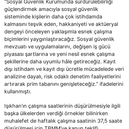
“Sosyal Güvenlik Kurumunda sürdürülebilirliği
güçlendirmek amacıyla sosyal güvenlik
sisteminde kişilerin daha çok istihdamda
kalmasını teşvik eden, hakkaniyeti ve aktüeryal
dengeyi önceleyen yaklaşımla esnek çalışma
biçimlerini yaygınlaştıracağız. Sosyal güvenlik
mevzuatı ve uygulamalarını, değişen iş gücü
piyasası şartlarına ve yeni nesil esnek çalışma
şekillerine daha uyumlu hâle getireceğiz. Kayıt
dışı istihdam ve kayıt dışı ücretle mücadelede veri
analizine dayalı, risk odaklı denetim faaliyetlerini
artırarak prim tabanını genişleteceğiz.” ifadelerini
kullanmıştı.
Işıkhan’ın çalışma saatlerinin düşürülmesiyle ilgili
başka ülkelerden verdiği örnekler bilinirken
muhalefet de haftalık çalışma saatinin 37,5 saate
düşürülmesi için TBMM’ye kanun teklifi