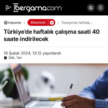
Türkiye’de haftalık
0
Paylaş
çalışma saati 40 saate
Ekonomi
Haberler
Türkiye’de haftalık
çalışma saati 40 saate
Türkiye’de haftalık çalışma saati 40
indirilecek
indirilecek
saate indirilecek
19 Şubat 2024, 13:12
yayınlandı
2dk, 1sn