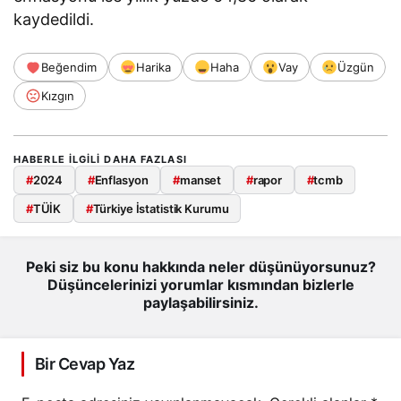
kaydedildi.
Beğendim
Harika
Haha
Vay
Üzgün
Kızgın
HABERLE ILGILI DAHA FAZLASI
#
2024
#
Enflasyon
#
manset
#
rapor
#
tcmb
#
TÜİK
#
Türkiye İstatistik Kurumu
Peki siz bu konu hakkında neler düşünüyorsunuz?
Düşüncelerinizi yorumlar kısmından bizlerle
paylaşabilirsiniz.
Bir Cevap Yaz