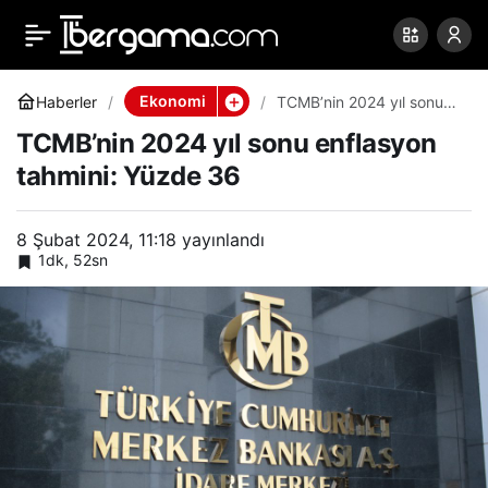
TCMB’nin 2024 yıl sonu
0
Paylaş
enflasyon tahmini: Yüzde
Ekonomi
Haberler
TCMB’nin 2024 yıl sonu
enflasyon tahmini: Yüzde
TCMB’nin 2024 yıl sonu enflasyon
36
36
tahmini: Yüzde 36
8 Şubat 2024, 11:18
yayınlandı
1dk, 52sn