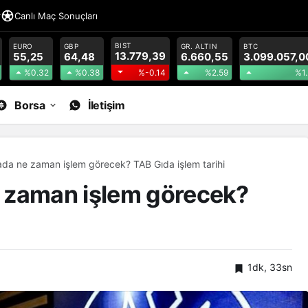
r
Canlı Maç Sonuçları
BIST
EURO
GBP
GR. ALTIN
BTC
13.779,39
55,25
64,48
6.660,55
3.099.057,0
%0.32
%0.38
%2.59
%1.
%-0.14
Borsa
İletişim
da ne zaman işlem görecek? TAB Gıda işlem tarihi
 zaman işlem görecek?
1dk, 33sn