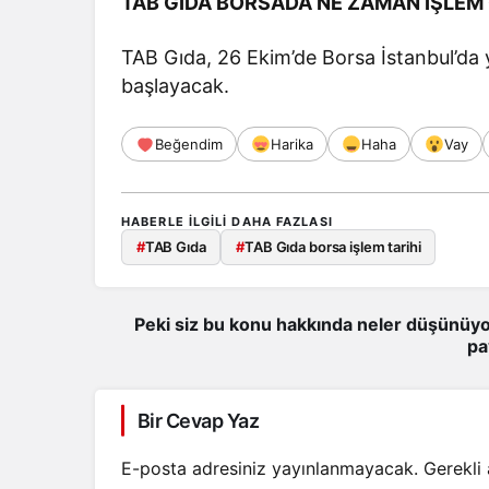
TAB GIDA BORSADA NE ZAMAN İŞLEM
TAB Gıda, 26 Ekim’de Borsa İstanbul’da 
başlayacak.
Beğendim
Harika
Haha
Vay
HABERLE ILGILI DAHA FAZLASI
#
TAB Gıda
#
TAB Gıda borsa işlem tarihi
Peki siz bu konu hakkında neler düşünüyo
pa
Bir Cevap Yaz
E-posta adresiniz yayınlanmayacak.
Gerekli