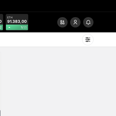
ETH
0
91.383,00
2
%1.1
Mod
değiştir
Gündüz Modu
Gündüz modunu seçin.
Gece Modu
Gece modunu seçin.