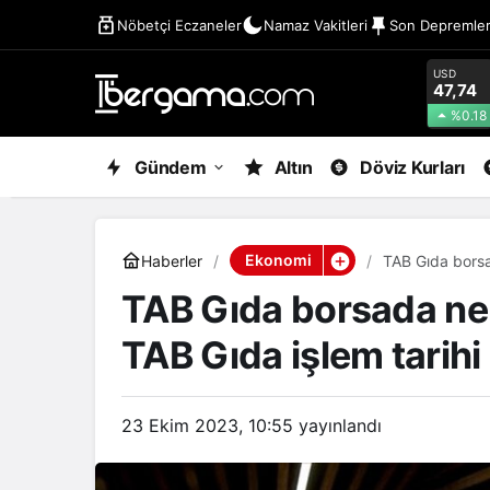
Nöbetçi Eczaneler
Namaz Vakitleri
Son Depremle
USD
47,74
%0.18
Gündem
Altın
Döviz Kurları
Ekonomi
Haberler
TAB Gıda borsa
TAB Gıda borsada ne
TAB Gıda işlem tarihi
23 Ekim 2023, 10:55
yayınlandı