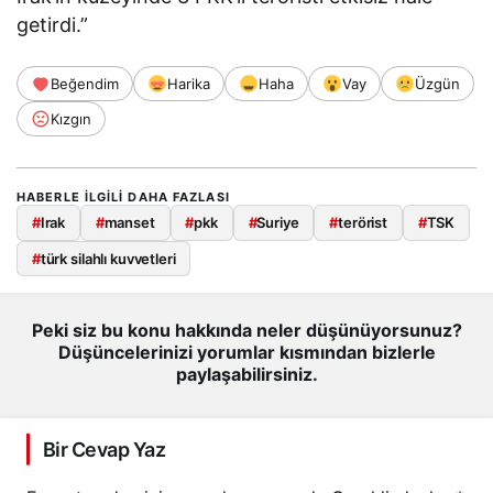
getirdi.”
Beğendim
Harika
Haha
Vay
Üzgün
Kızgın
HABERLE ILGILI DAHA FAZLASI
#
Irak
#
manset
#
pkk
#
Suriye
#
terörist
#
TSK
#
türk silahlı kuvvetleri
Peki siz bu konu hakkında neler düşünüyorsunuz?
Düşüncelerinizi yorumlar kısmından bizlerle
paylaşabilirsiniz.
Bir Cevap Yaz