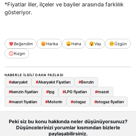
*Fiyatlar iller, ilçeler ve bayiler arasında farklılık
gösteriyor.
Beğendim
Harika
Haha
Vay
Üzgün
Kızgın
HABERLE ILGILI DAHA FAZLASI
#
akaryakıt
#
Akaryakıt Fiyatları
#
Benzin
#
benzin fiyatları
#
lpg
#
LPG fiyatları
#
mazot
#
mazot fiyatları
#
Motorin
#
otogaz
#
otogaz fiyatları
Peki siz bu konu hakkında neler düşünüyorsunuz?
Düşüncelerinizi yorumlar kısmından bizlerle
paylaşabilirsiniz.