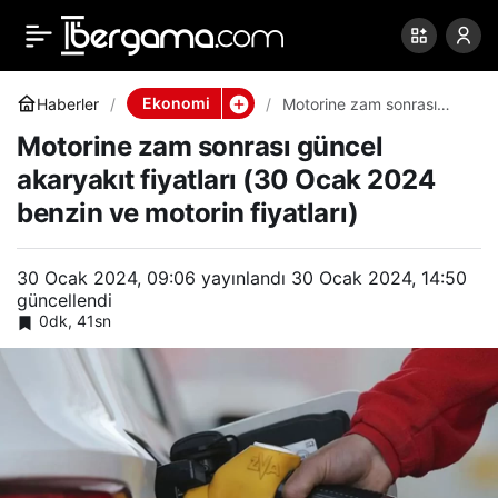
Motorine zam sonrası
0
Paylaş
güncel akaryakıt fiyatları
Ekonomi
Haberler
Motorine zam sonrası
güncel akaryakıt fiyatları
Motorine zam sonrası güncel
(30 Ocak 2024 benzin ve
(30 Ocak 2024 benzin ve
motorin fiyatları)
akaryakıt fiyatları (30 Ocak 2024
benzin ve motorin fiyatları)
motorin fiyatları)
30 Ocak 2024, 09:06
yayınlandı
30 Ocak 2024, 14:50
güncellendi
0dk, 41sn