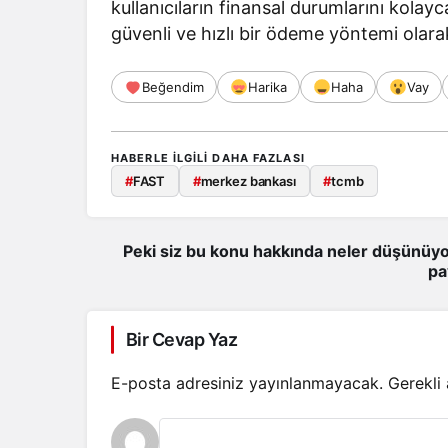
kullanıcıların finansal durumlarını kolayc
güvenli ve hızlı bir ödeme yöntemi olar
Beğendim
Harika
Haha
Vay
HABERLE ILGILI DAHA FAZLASI
#
FAST
#
merkez bankası
#
tcmb
Peki siz bu konu hakkında neler düşünüyo
pa
Bir Cevap Yaz
E-posta adresiniz yayınlanmayacak.
Gerekli