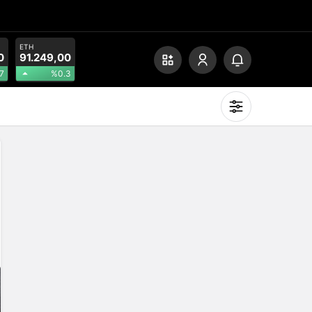
ETH
0
91.249,00
7
%0.3
Mod
değiştir
Gündüz Modu
Gündüz modunu seçin.
Gece Modu
Gece modunu seçin.