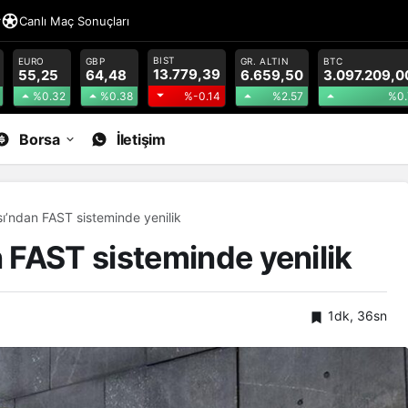
r
Canlı Maç Sonuçları
BIST
EURO
GBP
GR. ALTIN
BTC
13.779,39
55,25
64,48
6.659,50
3.097.209,0
%0.32
%0.38
%2.57
%0.
%-0.14
Borsa
İletişim
’ndan FAST sisteminde yenilik
FAST sisteminde yenilik
1dk, 36sn