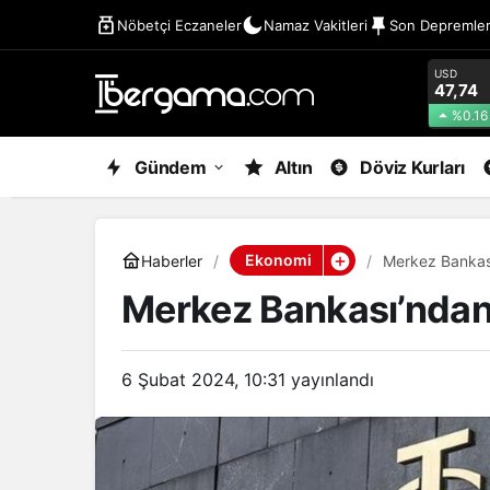
Nöbetçi Eczaneler
Namaz Vakitleri
Son Depremle
USD
47,74
%0.16
Gündem
Altın
Döviz Kurları
Ekonomi
Haberler
Merkez Bankası
Merkez Bankası’ndan 
6 Şubat 2024, 10:31
yayınlandı