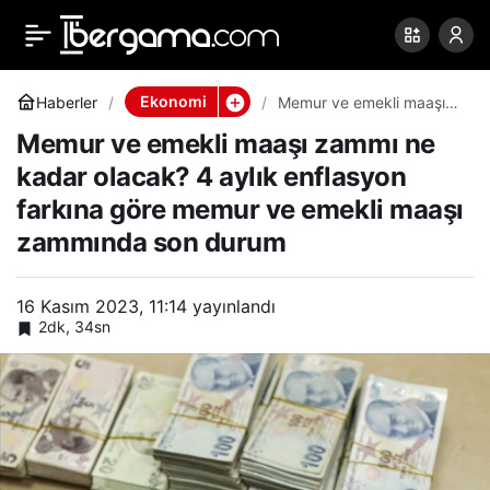
Memur ve emekli maaşı
0
Paylaş
zammı ne kadar olacak?
Ekonomi
Haberler
Memur ve emekli maaşı
zammı ne kadar olacak?
Memur ve emekli maaşı zammı ne
4 aylık enflasyon farkına
4 aylık enflasyon farkına
göre memur ve emekli
kadar olacak? 4 aylık enflasyon
maaşı zammında son
durum
farkına göre memur ve emekli maaşı
göre memur ve emekli
zammında son durum
maaşı zammında son
16 Kasım 2023, 11:14
yayınlandı
2dk, 34sn
durum