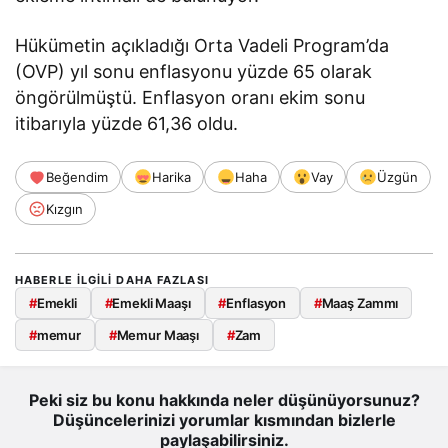
Hükümetin açıkladığı Orta Vadeli Program’da
(OVP) yıl sonu enflasyonu yüzde 65 olarak
öngörülmüştü. Enflasyon oranı ekim sonu
itibarıyla yüzde 61,36 oldu.
Beğendim
Harika
Haha
Vay
Üzgün
Kızgın
HABERLE ILGILI DAHA FAZLASI
#
Emekli
#
Emekli Maaşı
#
Enflasyon
#
Maaş Zammı
#
memur
#
Memur Maaşı
#
Zam
Peki siz bu konu hakkında neler düşünüyorsunuz?
Düşüncelerinizi yorumlar kısmından bizlerle
paylaşabilirsiniz.