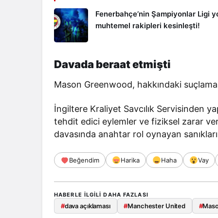
Fenerbahçe’nin Şampiyonlar Ligi y
muhtemel rakipleri kesinleşti!
Davada beraat etmişti
Mason Greenwood, hakkındaki suçlamala
İngiltere Kraliyet Savcılık Servisinden y
tehdit edici eylemler ve fiziksel zarar 
davasında anahtar rol oynayan sanıkların, 
Beğendim
Harika
Haha
Vay
HABERLE ILGILI DAHA FAZLASI
#
dava açıklaması
#
Manchester United
#
Maso