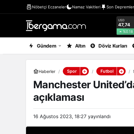
Nöbetçi Eczaneler
Namaz Vakitleri
Son Depremle
USD
47,74
%0.18
Gündem
Altın
Döviz Kurları
Spor
Futbol
Haberler
Manchester United’
açıklaması
16 Ağustos 2023, 18:27
yayınlandı