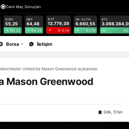
r
Canlı Maç Sonuçları
BIST
EURO
GBP
GR. ALTIN
BTC
13.779,39
55,25
64,48
6.660,55
3.098.384,0
%0.32
%0.38
%2.59
%0
%-0.14
Borsa
İletişim
Manchester United’da Mason Greenwood açıklaması
da Mason Greenwood
0dk, 51sn