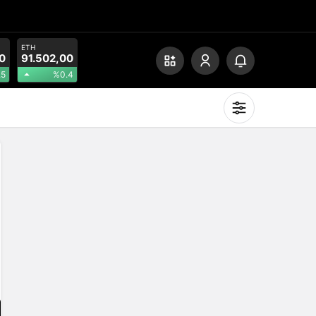
ETH
0
91.502,00
.5
%0.4
Mod
değiştir
Gündüz Modu
Gündüz modunu seçin.
Gece Modu
Gece modunu seçin.