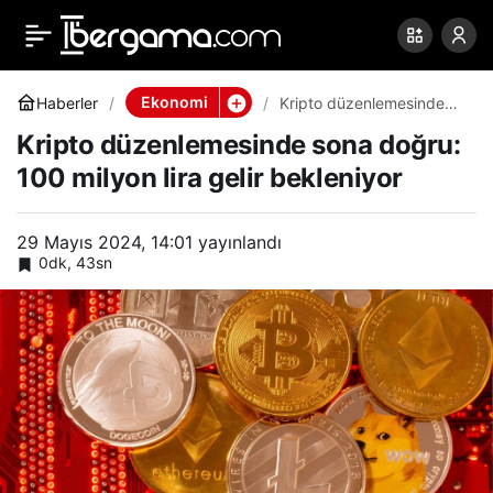
Kripto düzenlemesinde
0
Paylaş
sona doğru: 100 milyon
Ekonomi
Haberler
Kripto düzenlemesinde
sona doğru: 100 milyon
Kripto düzenlemesinde sona doğru:
lira gelir bekleniyor
lira gelir bekleniyor
100 milyon lira gelir bekleniyor
29 Mayıs 2024, 14:01
yayınlandı
0dk, 43sn