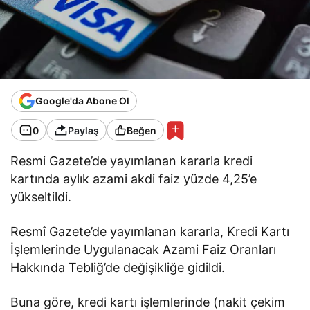
Google'da Abone Ol
0
Paylaş
Beğen
Resmi Gazete’de yayımlanan kararla kredi
kartında aylık azami akdi faiz yüzde 4,25’e
yükseltildi.
Resmî Gazete’de yayımlanan kararla, Kredi Kartı
İşlemlerinde Uygulanacak Azami Faiz Oranları
Hakkında Tebliğ’de değişikliğe gidildi.
Buna göre, kredi kartı işlemlerinde (nakit çekim