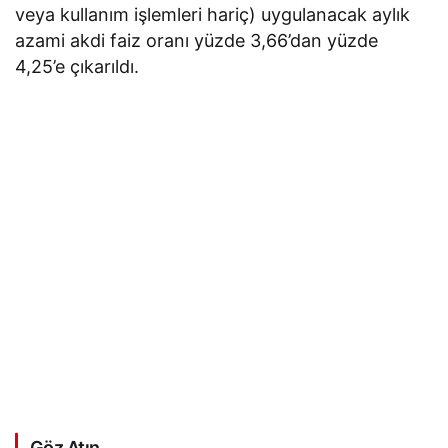
veya kullanım işlemleri hariç) uygulanacak aylık
azami akdi faiz oranı yüzde 3,66’dan yüzde
4,25’e çıkarıldı.
Göz Atın