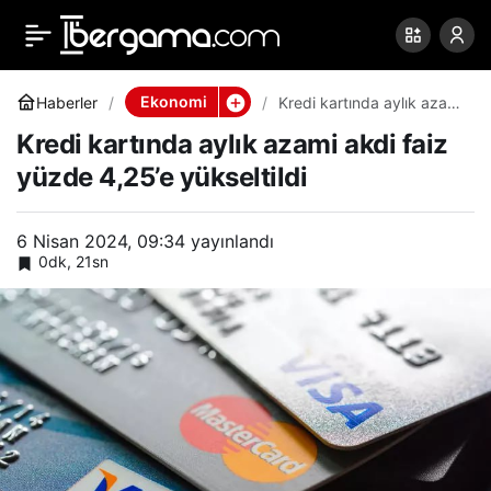
Kredi kartında aylık
0
Paylaş
azami akdi faiz yüzde
Ekonomi
Haberler
Kredi kartında aylık azami
akdi faiz yüzde 4,25’e
Kredi kartında aylık azami akdi faiz
yükseltildi
4,25’e yükseltildi
yüzde 4,25’e yükseltildi
6 Nisan 2024, 09:34
yayınlandı
0dk, 21sn