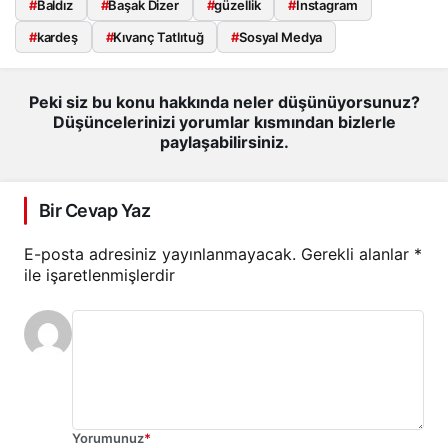
#
Baldız
#
Başak Dizer
#
güzellik
#
Instagram
#
kardeş
#
Kıvanç Tatlıtuğ
#
Sosyal Medya
Peki siz bu konu hakkında neler düşünüyorsunuz?
Düşüncelerinizi yorumlar kısmından bizlerle
paylaşabilirsiniz.
Bir Cevap Yaz
E-posta adresiniz yayınlanmayacak.
Gerekli alanlar
*
ile işaretlenmişlerdir
Yorumunuz
*