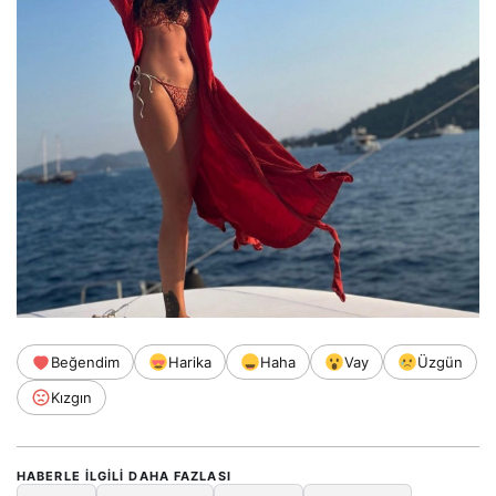
Beğendim
Harika
Haha
Vay
Üzgün
Kızgın
HABERLE ILGILI DAHA FAZLASI