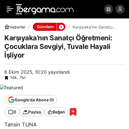
Karşıyaka’nın Sanatçı
0
Paylaş
Öğretmeni: Çocuklara
Gündem
Haberler
Karşıyaka’nın Sanatçı
Öğretmeni: Çocuklara
Karşıyaka’nın Sanatçı Öğretmeni:
Sevgiyi, Tuvale Hayali
Sevgiyi, Tuvale Hayali
İşliyor
Çocuklara Sevgiyi, Tuvale Hayali
İşliyor
İşliyor
6 Ekim 2025, 10:20
yayınlandı
1dk, 7sn
Google'da Abone Ol
0
Paylaş
Beğen
Tahsin TUNA