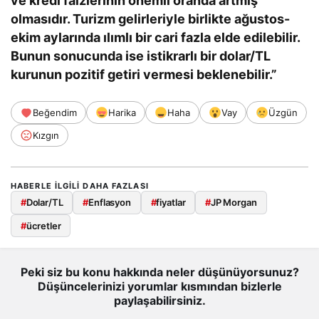
ve kredi faizlerinin önemli oranda artmış
olmasıdır. Turizm gelirleriyle birlikte ağustos-
ekim aylarında ılımlı bir cari fazla elde edilebilir.
Bunun sonucunda ise istikrarlı bir dolar/TL
kurunun pozitif getiri vermesi beklenebilir.”
Beğendim
Harika
Haha
Vay
Üzgün
Kızgın
HABERLE ILGILI DAHA FAZLASI
#
Dolar/TL
#
Enflasyon
#
fiyatlar
#
JP Morgan
#
ücretler
Peki siz bu konu hakkında neler düşünüyorsunuz?
Düşüncelerinizi yorumlar kısmından bizlerle
paylaşabilirsiniz.