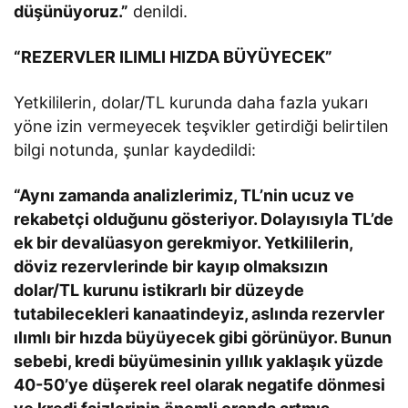
düşünüyoruz.”
denildi.
“REZERVLER ILIMLI HIZDA BÜYÜYECEK”
Yetkililerin, dolar/TL kurunda daha fazla yukarı
yöne izin vermeyecek teşvikler getirdiği belirtilen
bilgi notunda, şunlar kaydedildi:
“Aynı zamanda analizlerimiz, TL’nin ucuz ve
rekabetçi olduğunu gösteriyor. Dolayısıyla TL’de
ek bir devalüasyon gerekmiyor. Yetkililerin,
döviz rezervlerinde bir kayıp olmaksızın
dolar/TL kurunu istikrarlı bir düzeyde
tutabilecekleri kanaatindeyiz, aslında rezervler
ılımlı bir hızda büyüyecek gibi görünüyor. Bunun
sebebi, kredi büyümesinin yıllık yaklaşık yüzde
40-50’ye düşerek reel olarak negatife dönmesi