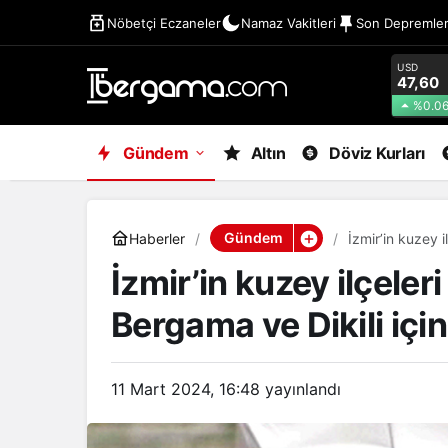
Nöbetçi Eczaneler
Namaz Vakitleri
Son Depremle
USD
47,60
%0.0
Gündem
Altın
Döviz Kurları
Gündem
Haberler
İzmir’in kuzey il
İzmir’in kuzey ilçeleri
Bergama ve Dikili için 
11 Mart 2024, 16:48
yayınlandı