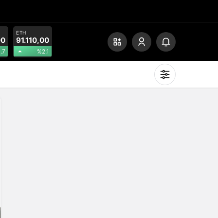
ETH
00
91.110,00
.7
%2.1
Mod
değiştir
Gündüz Modu
Gündüz modunu seçin.
Gece Modu
Gece modunu seçin.