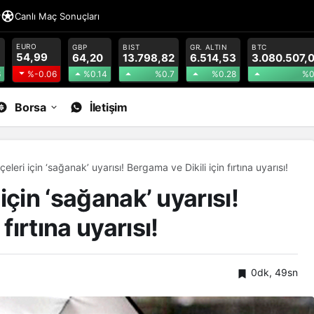
r
Canlı Maç Sonuçları
EURO
GBP
BIST
GR. ALTIN
BTC
54,99
64,20
13.798,82
6.514,53
3.080.507,
6
%0.14
%0.7
%0.28
%0
%-0.06
Borsa
İletişim
çeleri için ‘sağanak’ uyarısı! Bergama ve Dikili için fırtına uyarısı!
 için ‘sağanak’ uyarısı!
fırtına uyarısı!
0dk, 49sn