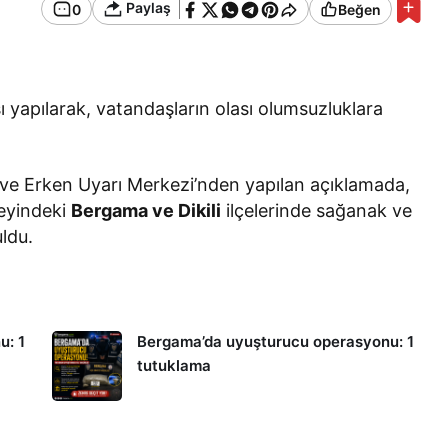
Paylaş
0
Beğen
sı yapılarak, vatandaşların olası olumsuzluklara
ve Erken Uyarı Merkezi’nden yapılan açıklamada,
zeyindeki
Bergama ve Dikili
ilçelerinde sağanak ve
ldu.
u: 1
Bergama’da uyuşturucu operasyonu: 1
tutuklama