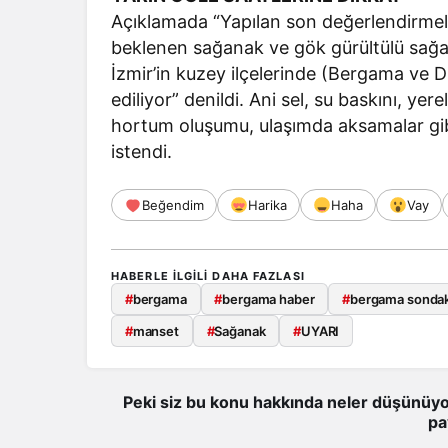
Açıklamada “Yapılan son değerlendirmel
beklenen sağanak ve gök gürültülü sağan
İzmir’in kuzey ilçelerinde (Bergama ve D
ediliyor” denildi. Ani sel, su baskını, yere
hortum oluşumu, ulaşımda aksamalar gibi 
istendi.
Beğendim
Harika
Haha
Vay
HABERLE ILGILI DAHA FAZLASI
#
bergama
#
bergama haber
#
bergama sondak
#
manset
#
Sağanak
#
UYARI
Peki siz bu konu hakkında neler düşünüyo
pa