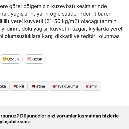
ere göre; bölgemizin kuzeybatı kesimlerinde
ak yağışların, yarın öğle saatlerinden itibaren
ikili) yerel kuvvetli (21-50 kg/m2) olacağı tahmin
l yıldırım, dolu yağışı, kuvvetli rüzgar, kıyılarda yerel
olumsuzluklara karşı dikkatli ve tedbirli olunması
Üzgün
Kızgın
ika
#
Dikili
#
Fırtına
#
hava durumu
#
İzmir
rsunuz? Düşüncelerinizi yorumlar kısmından bizlerle
ylaşabilirsiniz.