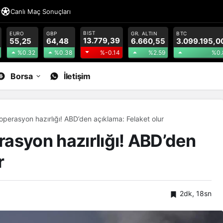
r
Canlı Maç Sonuçları
BIST
EURO
GBP
GR. ALTIN
BTC
13.779,39
55,25
64,48
6.660,55
3.099.195,0
%0.32
%0.38
%2.59
%0.
%-0.14
Borsa
İletişim
 operasyon hazırlığı! ABD’den açıklama: Felaket olur
erasyon hazırlığı! ABD’den
r
2dk, 18sn