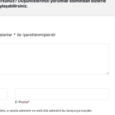
rsunuz? Düşüncelerinizi yorumlar kısmından bizlerle
ylaşabilirsiniz.
 alanlar
*
ile işaretlenmişlerdir
E-Posta
*
ımı, e-posta adresimi ve web site adresimi bu tarayıcıya kaydet.