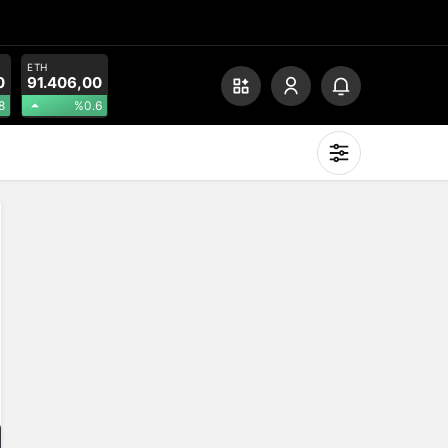
ETH
0
91.406,00
8
%0.6
Mod
değiştir
Gündüz Modu
Gündüz modunu seçin.
Gece Modu
Gece modunu seçin.