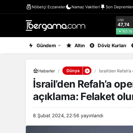
Nöbetçi Eczaneler
Namaz Vakitleri
Son Depremle
USD
47,74
%0.18
Gündem
Altın
Döviz Kurları
Dünya
Haberler
İsrail’den Refah’a
İsrail’den Refah’a op
açıklama: Felaket olu
8 Şubat 2024, 22:56
yayınlandı