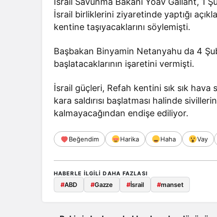
İsrail Savunma Bakanı Yoav Gallant, 1 Ş
İsrail birliklerini ziyaretinde yaptığı açık
kentine taşıyacaklarını söylemişti.
Başbakan Binyamin Netanyahu da 4 Şubat
başlatacaklarının işaretini vermişti.
İsrail güçleri, Refah kentini sık sık hava s
kara saldırısı başlatması halinde siviller
kalmayacağından endişe ediliyor.
Beğendim
Harika
Haha
Vay
HABERLE ILGILI DAHA FAZLASI
#
ABD
#
Gazze
#
İsrail
#
manset