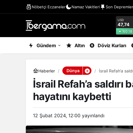
Nöbetçi Eczaneler
Namaz Vakitleri
Son Depremle
USD
47,74
%0.18
Gündem
Altın
Döviz Kurları
Dünya
Haberler
İsrail Refah’a sald
İsrail Refah’a saldırı 
hayatını kaybetti
12 Şubat 2024, 12:00
yayınlandı