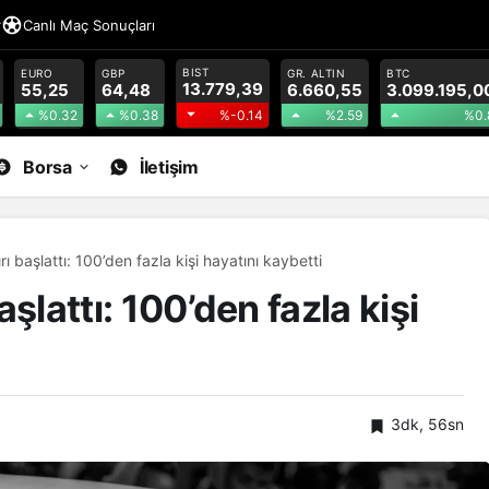
r
Canlı Maç Sonuçları
BIST
EURO
GBP
GR. ALTIN
BTC
13.779,39
55,25
64,48
6.660,55
3.099.195,0
%0.32
%0.38
%2.59
%0.
%-0.14
Borsa
İletişim
ırı başlattı: 100’den fazla kişi hayatını kaybetti
başlattı: 100’den fazla kişi
3dk, 56sn