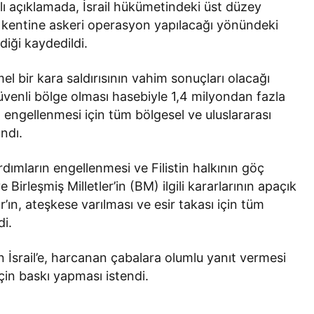
ılı açıklamada, İsrail hükümetindeki üst düzey
h kentine askeri operasyon yapılacağı yönündeki
diği kaydedildi.
l bir kara saldırısının vahim sonuçları olacağı
venli bölge olması hasebiyle 1,4 milyondan fazla
n engellenmesi için tüm bölgesel ve uluslararası
andı.
dımların engellenmesi ve Filistin halkının göç
e Birleşmiş Milletler’in (BM) ilgili kararlarının apaçık
r’ın, ateşkese varılması ve esir takası için tüm
di.
 İsrail’e, harcanan çabalara olumlu yanıt vermesi
çin baskı yapması istendi.