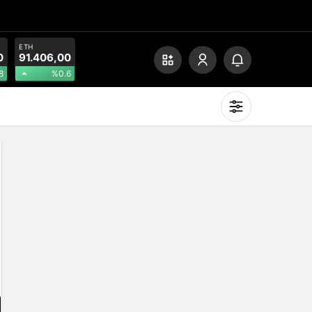
ETH
0
91.406,00
8
%0.6
Mod
değiştir
Gündüz Modu
Gündüz modunu seçin.
Gece Modu
Gece modunu seçin.