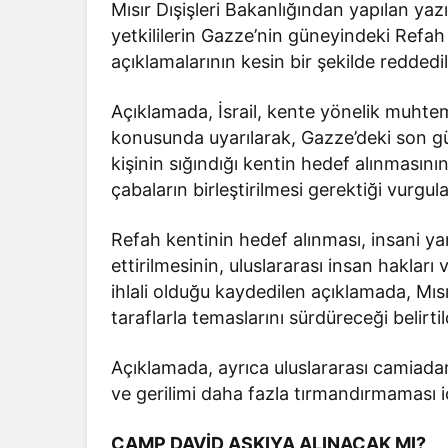
Mısır Dışişleri Bakanlığından yapılan yaz
yetkililerin Gazze’nin güneyindeki Refa
açıklamalarının kesin bir şekilde reddedil
Açıklamada, İsrail, kente yönelik muhteme
konusunda uyarılarak, Gazze’deki son gü
kişinin sığındığı kentin hedef alınmasını
çabaların birleştirilmesi gerektiği vurgul
Refah kentinin hedef alınması, insani yar
ettirilmesinin, uluslararası insan hakları v
ihlali olduğu kaydedilen açıklamada, Mısı
taraflarla temaslarını sürdüreceği belirtil
Açıklamada, ayrıca uluslararası camiadan
ve gerilimi daha fazla tırmandırmaması i
CAMP DAVİD ASKIYA ALINACAK MI?