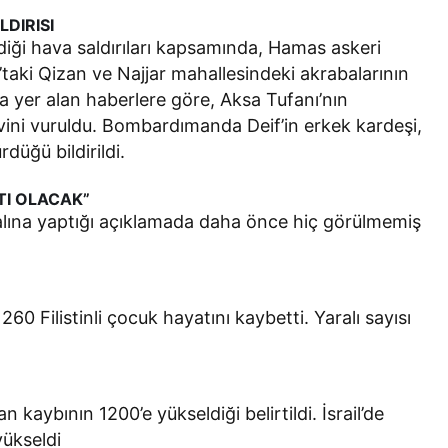
LDIRISI
diği hava saldırıları kapsamında, Hamas askeri
ki Qizan ve Najjar mahallesindeki akrabalarının
nda yer alan haberlere göre, Aksa Tufanı’nın
evini vuruldu. Bombardımanda Deif’in erkek kardeşi,
düğü bildirildi.
TI OLACAK”
lına yaptığı açıklamada daha önce hiç görülmemiş
260 Filistinli çocuk hayatını kaybetti. Yaralı sayısı
an kaybının 1200’e yükseldiği belirtildi. İsrail’de
yükseldi