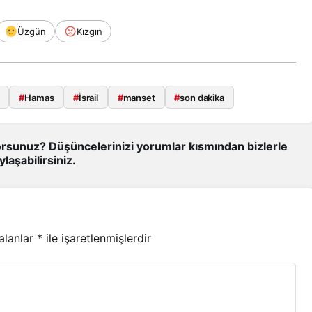
Üzgün
Kızgın
#
Hamas
#
İsrail
#
manset
#
son dakika
rsunuz? Düşüncelerinizi yorumlar kısmından bizlerle
ylaşabilirsiniz.
 alanlar
*
ile işaretlenmişlerdir