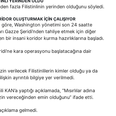
TİNLİ YERİNDEN OLDU
n fazla Filistinlinin yerinden olduğunu söyledi.
ORİDOR OLUŞTURMAK İÇİN ÇALIŞIYOR
ne göre, Washington yönetimi son 24 saatte
ları Gazze Şeridi’nden tahliye etmek için diğer
en bir insani koridor kurma hazırlıklarına başladı.
eridi’ne kara operasyonu başlatacağına dair
in verilecek Filistinlilerin kimler olduğu ya da
şkin ayrıntılı bilgiye yer verilmedi.
ili KAN’a yaptığı açıklamada, “Mısırlılar adına
in vereceğinden emin olduğunu” ifade etti.
 açıklama gelmedi.