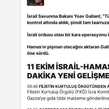
İsrail Savunma Bakanı Yoav Gallant, “Tüm
kontrol altında aldık, şimdi tam taarruz
İsrail ordusu olası bir kara operasyonu 
Hamas’ın pişman olacağını aktaran Gall
öne sürdü.
11 EKİM İSRAİL-HAM
DAKİKA YENİ GELİŞM
09:46
FİLİSTİN KURTULUŞ ÖRGÜTÜNDEN 
Filistin Kurtuluş Örgütü (FKÖ) İcra Komit
Gazze’ye gıda tıbbi malzeme gönderilmesi 