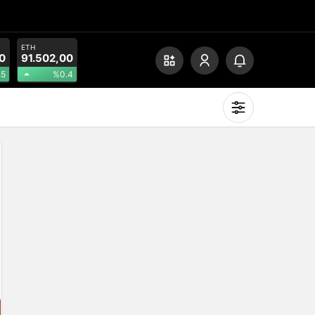
ETH
0
91.502,00
.5
%0.4
Mod
değiştir
Gündüz Modu
Gündüz modunu seçin.
Gece Modu
Gece modunu seçin.