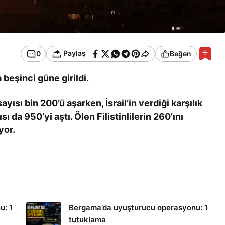
Paylaş
0
Beğen
 beşinci güne girildi.
ayısı bin 200’ü aşarken, İsrail’in verdiği karşılık
ı da 950’yi aştı. Ölen Filistinlilerin 260’ını
yor.
u: 1
Bergama’da uyuşturucu operasyonu: 1
tutuklama