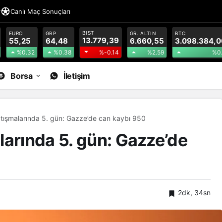
r
Canlı Maç Sonuçları
BIST
EURO
GBP
GR. ALTIN
BTC
13.779,39
55,25
64,48
6.660,55
3.098.384,0
%0.32
%0.38
%2.59
%0
%-0.14
Borsa
İletişim
atışmalarında 5. gün: Gazze’de can kaybı 950
larında 5. gün: Gazze’de
2dk, 34sn