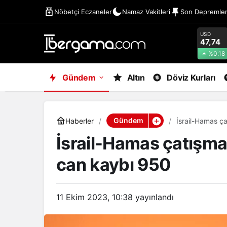
Nöbetçi Eczaneler
Namaz Vakitleri
Son Depremle
USD
47,74
%0.18
Gündem
Altın
Döviz Kurları
Gündem
Haberler
İsrail-Hamas ç
İsrail-Hamas çatışma
can kaybı 950
11 Ekim 2023, 10:38
yayınlandı