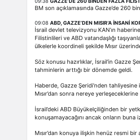
09:38
GAZZE’DE 260 BİNDEN FAZLA FİLİS
BM son açıklamasında Gazze’de 260 binde
09:08
ABD, GAZZE’DEN MISIR’A İNSANİ K
İsrail devlet televizyonu KAN’ın haberi
Filistinlileri ve ABD vatandaşlığı taşıyan
ülkelerle koordineli şekilde Mısır üzerind
Söz konusu hazırlıklar, İsrail’in Gazze Ş
tahminlerin arttığı bir dönemde geldi.
Haberde, Gazze Şeridi’nden tahliyesine iz
Mısır’dan sonra nereye yerleşeceklerine ili
İsrail’deki ABD Büyükelçiliğinden bir yetk
konuşamayacağını ancak onların buna iz
Mısır’dan konuya ilişkin henüz resmi bir