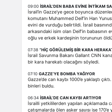
09:00
İSRAİL’DEN BABA EVİNE İNTİKAM SA
İsrail’in Gazze’ye gece boyunca düzenle
komutanı Muhammed Deif’in Han Yunus’ta
evini de vurduğu belirtildi. İsrail basını
arkasındaki isim olan Deif’in babasının 
oğlu ve erkek kardeşinin torununun öldür
07:38
“HİÇ GÖRÜLEMİŞ BİR KARA HERAKA
İsrail Savunma Bakanı Gallant CNN kana
bir kara harekatı olacağını söyledi.
07:10
GAZZE’YE BOMBA YAĞIYOR
Gazze’de can kaybı 1000’e yaklaştı çıktı. 
binleri buldu.
06:34
İSRAİL’DE CAN KAYBI ARTIYOR
İsrailli yetkililerden yapılan açıklamada c
çatışmalarda ölen asker sayısı ise 170’e 