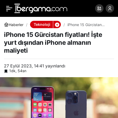
iPhone 15 Gürcistan
0
Paylaş
fiyatları! İşte yurt
Teknoloji
Haberler
iPhone 15 Gürcistan
fiyatları! İşte yurt
iPhone 15 Gürcistan fiyatları! İşte
dışından iPhone almanın
dışından iPhone almanın
maliyeti
yurt dışından iPhone almanın
maliyeti
maliyeti
27 Eylül 2023, 14:41
yayınlandı
1dk, 54sn