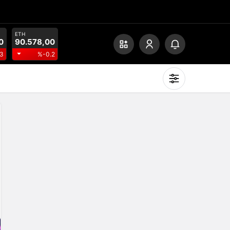
ETH
0
90.578,00
3
%-0.2
Mod
değiştir
Gündüz Modu
Gündüz modunu seçin.
Gece Modu
Gece modunu seçin.