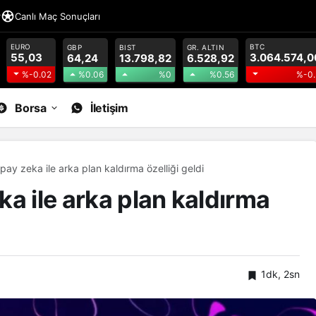
r
Canlı Maç Sonuçları
EURO
BTC
GBP
BIST
GR. ALTIN
55,03
3.064.574,0
64,24
13.798,82
6.528,92
%0.06
%0
%0.56
%-0.02
%-0.
Borsa
İletişim
pay zeka ile arka plan kaldırma özelliği geldi
a ile arka plan kaldırma
1dk, 2sn