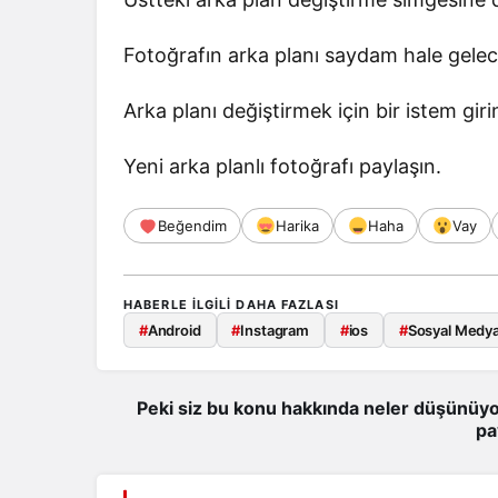
Fotoğrafın arka planı saydam hale gelec
Arka planı değiştirmek için bir istem giri
Yeni arka planlı fotoğrafı paylaşın.
Beğendim
Harika
Haha
Vay
HABERLE ILGILI DAHA FAZLASI
#
Android
#
Instagram
#
ios
#
Sosyal Medy
Peki siz bu konu hakkında neler düşünüyo
pa