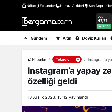
Nöbetçi Eczaneler
Namaz Vakitleri
Son Depremle
USD
47,71
%0.16
Gündem
Altın
Döviz Kurları
Teknoloji
Haberler
Instagram’a ya
Instagram’a yapay zek
özelliği geldi
18 Aralık 2023, 13:42
yayınlandı