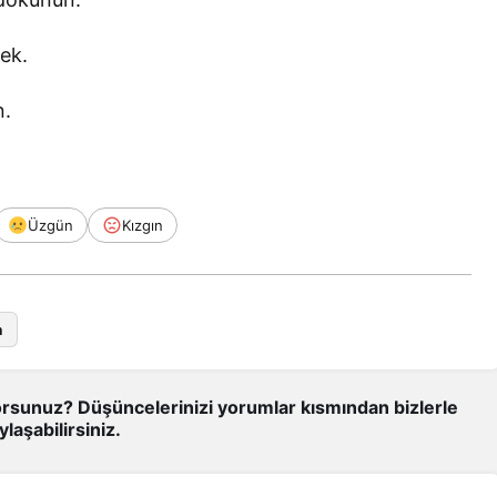
ek.
n.
Üzgün
Kızgın
a
rsunuz? Düşüncelerinizi yorumlar kısmından bizlerle
ylaşabilirsiniz.