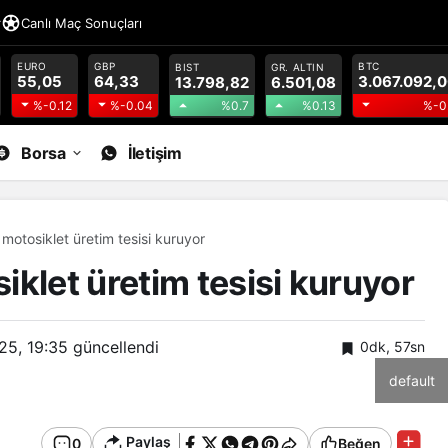
r
Canlı Maç Sonuçları
EURO
GBP
BTC
BIST
GR. ALTIN
55,05
64,33
3.067.092,
13.798,82
6.501,08
%0.7
%0.13
%-0.12
%-0.04
%-0
Borsa
İletişim
motosiklet üretim tesisi kuruyor
klet üretim tesisi kuruyor
025, 19:35
güncellendi
0dk, 57sn
default
Paylaş
0
Beğen