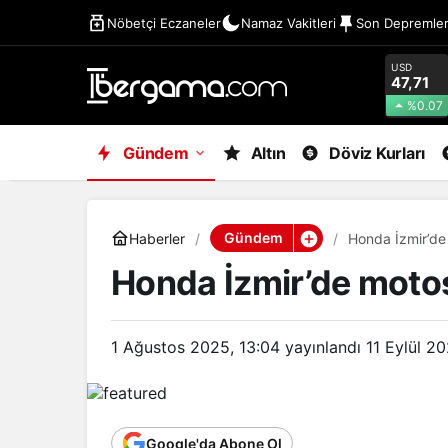
Nöbetçi Eczaneler
Namaz Vakitleri
Son Depremle
USD
47,71
%0.07
Gündem
Altın
Döviz Kurları
Gündem
Haberler
Honda İzmir’de 
Honda İzmir’de motosi
1 Ağustos 2025, 13:04
yayınlandı
11 Eylül 2
Google'da Abone Ol