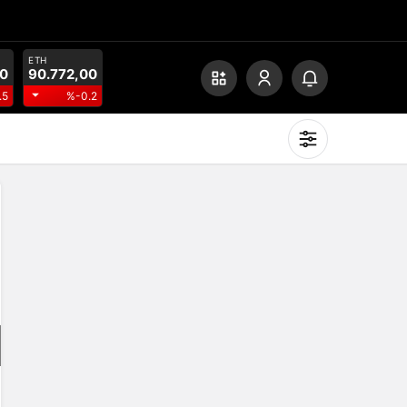
ETH
00
90.772,00
.5
%-0.2
Mod
değiştir
Gündüz Modu
Gündüz modunu seçin.
Gece Modu
Gece modunu seçin.