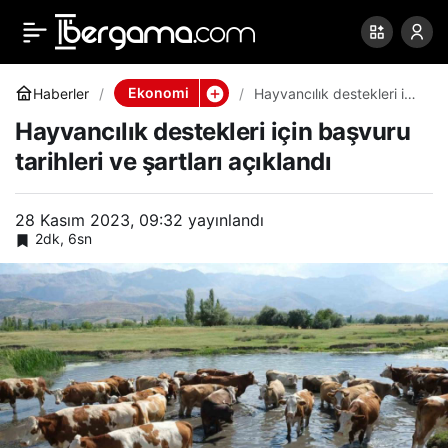
Hayvancılık destekleri
0
Paylaş
için başvuru tarihleri ve
Ekonomi
Haberler
Hayvancılık destekleri için
başvuru tarihleri ve
Hayvancılık destekleri için başvuru
şartları açıklandı
şartları açıklandı
tarihleri ve şartları açıklandı
28 Kasım 2023, 09:32
yayınlandı
2dk, 6sn