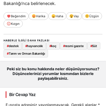
Bakanlığı’nca belirlenecek.
Beğendim
Harika
Haha
Vay
Üzgün
Kızgın
HABERLE ILGILI DAHA FAZLASI
#
destek
#
hayvancılık
#
koç
#
resmi gazete
#
Süt
#
Tarım ve Orman Bakanlığı
Peki siz bu konu hakkında neler düşünüyorsunuz?
Düşüncelerinizi yorumlar kısmından bizlerle
paylaşabilirsiniz.
Bir Cevap Yaz
E-posta adresiniz yayınlanmayacak.
Gerekli alanlar
*