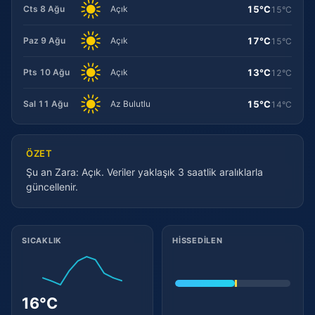
15°C
Cts 8 Ağu
Açık
15°C
17°C
Paz 9 Ağu
Açık
15°C
13°C
Pts 10 Ağu
Açık
12°C
15°C
Sal 11 Ağu
Az Bulutlu
14°C
ÖZET
Şu an Zara: Açık. Veriler yaklaşık 3 saatlik aralıklarla
güncellenir.
Meteorolojik ayrıntılar
SICAKLIK
HISSEDILEN
16°C