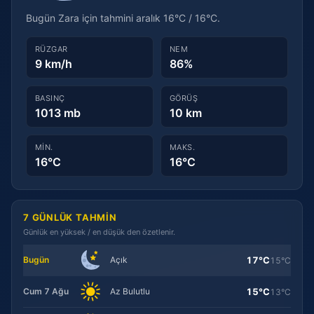
Bugün Zara için tahmini aralık 16°C / 16°C.
RÜZGAR
NEM
9 km/h
86%
BASINÇ
GÖRÜŞ
1013 mb
10 km
MIN.
MAKS.
16°C
16°C
7 GÜNLÜK TAHMIN
Günlük en yüksek / en düşük den özetlenir.
17°C
Bugün
Açık
15°C
15°C
Cum 7 Ağu
Az Bulutlu
13°C