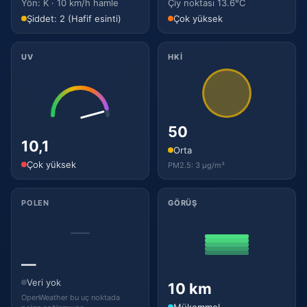
Yön: K · 10 km/h hamle
Çiy noktası 13.6°C
Şiddet: 2 (Hafif esinti)
Çok yüksek
UV
HKİ
50
10,1
Orta
Çok yüksek
PM2.5: 3 µg/m³
POLEN
GÖRÜŞ
—
—
Veri yok
10 km
OpenWeather bu uç noktada
Mükemmel