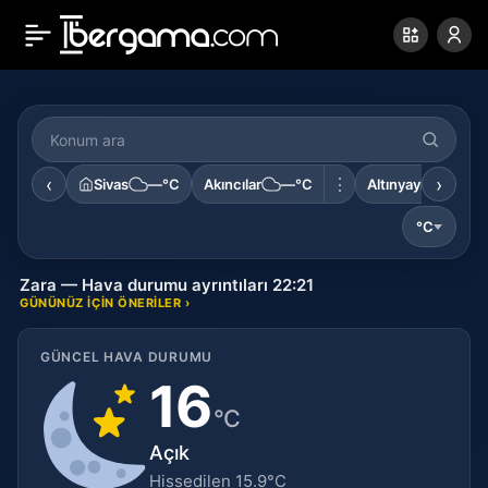
Konum
ara
‹
›
⋮
Sivas
—°C
Akıncılar
—°C
Altınyayla
—°C
°C
Zara — Hava durumu ayrıntıları 22:21
GÜNÜNÜZ IÇIN ÖNERILER ›
GÜNCEL HAVA DURUMU
16
°C
Açık
Hissedilen 15.9°C