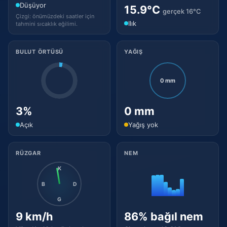
Düşüyor
15.9°C
gerçek 16°C
Çizgi: önümüzdeki saatler için
Ilık
tahmini sıcaklık eğilimi.
BULUT ÖRTÜSÜ
YAĞIŞ
0 mm
3%
0 mm
Açık
Yağış yok
RÜZGAR
NEM
K
B
D
G
9 km/h
86% bağıl nem