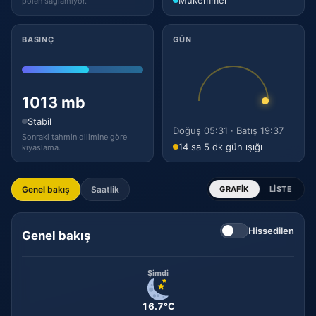
polen sağlamıyor.
BASINÇ
GÜN
1013 mb
Stabil
Doğuş 05:31 · Batış 19:37
Sonraki tahmin dilimine göre
14 sa 5 dk gün ışığı
kıyaslama.
Genel bakış
Saatlik
GRAFIK
LISTE
Hissedilen
Genel bakış
Şimdi
16.7°C