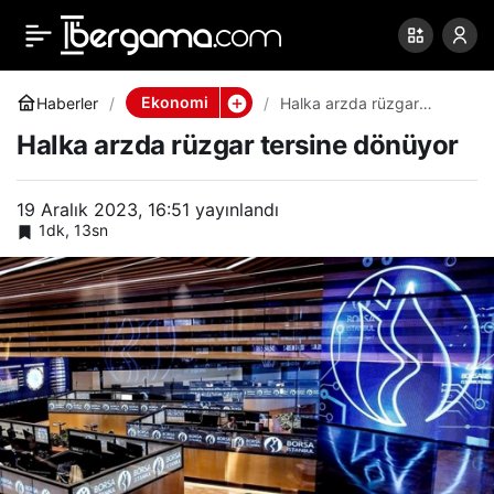
Halka arzda rüzgar
0
Paylaş
tersine dönüyor
Ekonomi
Haberler
Halka arzda rüzgar
tersine dönüyor
Halka arzda rüzgar tersine dönüyor
19 Aralık 2023, 16:51
yayınlandı
1dk, 13sn