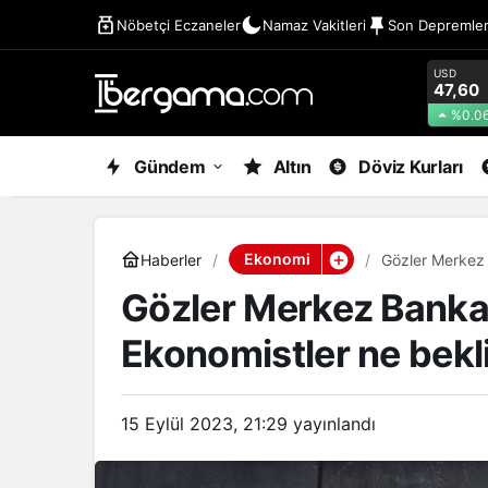
Nöbetçi Eczaneler
Namaz Vakitleri
Son Depremle
USD
47,60
%0.0
Gündem
Altın
Döviz Kurları
Ekonomi
Haberler
Gözler Merkez 
Gözler Merkez Bankası
Ekonomistler ne bekl
15 Eylül 2023, 21:29
yayınlandı