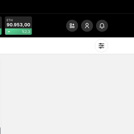
ETH
90.953,00
%2.3
Mod
değiştir
Gündüz Modu
Gündüz modunu seçin.
Gece Modu
Gece modunu seçin.