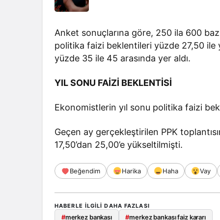
Anket sonuçlarına göre, 250 ila 600 baz
politika faizi beklentileri yüzde 27,50 ile 
yüzde 35 ile 45 arasında yer aldı.
YIL SONU FAİZİ BEKLENTİSİ
Ekonomistlerin yıl sonu politika faizi be
Geçen ay gerçekleştirilen PPK toplantısı
17,50’dan 25,00’e yükseltilmişti.
Beğendim
Harika
Haha
Vay
HABERLE ILGILI DAHA FAZLASI
#
merkez bankası
#
merkez bankası faiz kararı