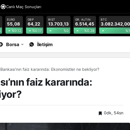
r
Canlı Maç Sonuçları
EURO
GBP
BIST
GR. ALTIN
BTC
55,08
64,22
13.703,13
6.514,45
3.082.342,00
6
%0.12
%0.17
%0
%0.28
%1
Borsa
İletişim
Bankası’nın faiz kararında: Ekonomistler ne bekliyor?
’nın faiz kararında:
iyor?
0dk, 54sn