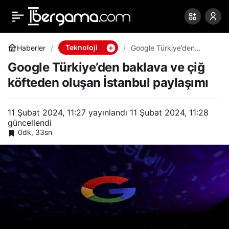
Google Türkiye’den
0
Paylaş
baklava ve çiğ köfteden
Teknoloji
Haberler
Google Türkiye’den
baklava ve çiğ köfteden
Google Türkiye’den baklava ve çiğ
oluşan İstanbul paylaşımı
oluşan İstanbul paylaşımı
köfteden oluşan İstanbul paylaşımı
11 Şubat 2024, 11:27
yayınlandı
11 Şubat 2024, 11:28
güncellendi
0dk, 33sn