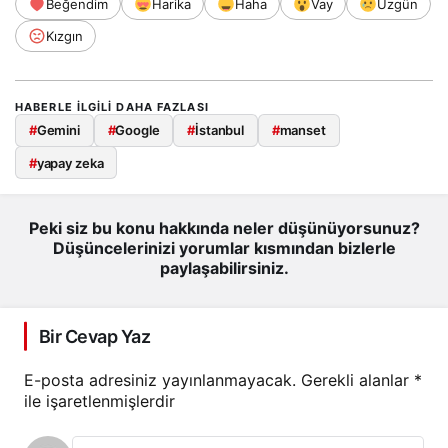
Beğendim
Harika
Haha
Vay
Üzgün
Kızgın
HABERLE ILGILI DAHA FAZLASI
#
Gemini
#
Google
#
İstanbul
#
manset
#
yapay zeka
Peki siz bu konu hakkında neler düşünüyorsunuz?
Düşüncelerinizi yorumlar kısmından bizlerle
paylaşabilirsiniz.
Bir Cevap Yaz
E-posta adresiniz yayınlanmayacak.
Gerekli alanlar
*
ile işaretlenmişlerdir