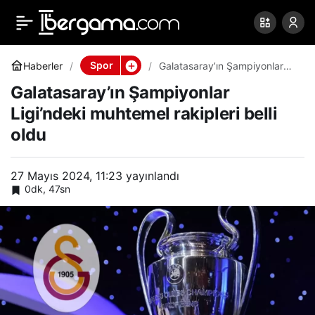
Galatasaray’ın
0
Paylaş
Şampiyonlar Ligi’ndeki
Spor
Haberler
Galatasaray’ın Şampiyonlar
Ligi’ndeki muhtemel rakipleri
Galatasaray’ın Şampiyonlar
belli oldu
muhtemel rakipleri belli
Ligi’ndeki muhtemel rakipleri belli
oldu
oldu
27 Mayıs 2024, 11:23
yayınlandı
0dk, 47sn