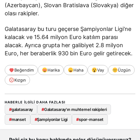
(Azerbaycan), Slovan Bratislava (Slovakya) diğer
olası rakipler.
Galatasaray bu turu geçerse Şampiyonlar Ligi’ne
kalacak ve 15.64 milyon Euro katılım parası
alacak. Ayrıca grupta her galibiyet 2.8 milyon
Euro, her beraberlik 930 bin Euro gelir getirecek.
Beğendim
Harika
Haha
Vay
Üzgün
Kızgın
HABERLE ILGILI DAHA FAZLASI
#
galatasaray
#
Galatasaray'ın muhtemel rakipleri
#
manset
#
Şampiyonlar Ligi
#
spor-manset
Peki siz bu konu hakkında neler düşünüyorsunuz?