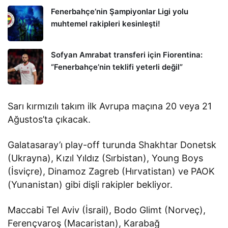
Fenerbahçe’nin Şampiyonlar Ligi yolu
muhtemel rakipleri kesinleşti!
Sofyan Amrabat transferi için Fiorentina:
“Fenerbahçe’nin teklifi yeterli değil”
Sarı kırmızılı takım ilk Avrupa maçına 20 veya 21
Ağustos’ta çıkacak.
Galatasaray’ı play-off turunda Shakhtar Donetsk
(Ukrayna), Kızıl Yıldız (Sırbistan), Young Boys
(İsviçre), Dinamoz Zagreb (Hırvatistan) ve PAOK
(Yunanistan) gibi dişli rakipler bekliyor.
Maccabi Tel Aviv (İsrail), Bodo Glimt (Norveç),
Ferençvaroş (Macaristan), Karabağ