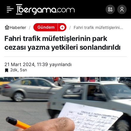
Fahri trafik
0
Paylaş
müfettişlerinin park
Gündem
Haberler
Fahri trafik müfettişlerinin
park cezası yazma
Fahri trafik müfettişlerinin park
yetkileri sonlandırıldı
cezası yazma yetkileri
cezası yazma yetkileri sonlandırıldı
sonlandırıldı
21 Mart 2024, 11:39
yayınlandı
2dk, 5sn