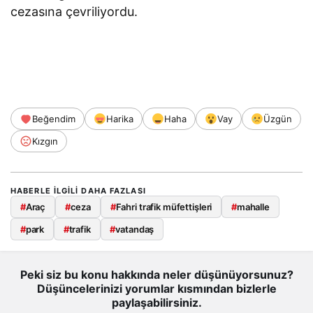
cezasına çevriliyordu.
Beğendim
Harika
Haha
Vay
Üzgün
Kızgın
HABERLE ILGILI DAHA FAZLASI
#
Araç
#
ceza
#
Fahri trafik müfettişleri
#
mahalle
#
park
#
trafik
#
vatandaş
Peki siz bu konu hakkında neler düşünüyorsunuz?
Düşüncelerinizi yorumlar kısmından bizlerle
paylaşabilirsiniz.