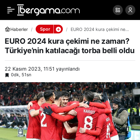
EURO 2024 kura çekimi
0
Paylaş
ne zaman? Türkiye’nin
Spor
Haberler
EURO 2024 kura çekimi ne
zaman? Türkiye’nin katılacağı
EURO 2024 kura çekimi ne zaman?
torba belli oldu
katılacağı torba belli oldu
Türkiye’nin katılacağı torba belli oldu
22 Kasım 2023, 11:51
yayınlandı
0dk, 51sn