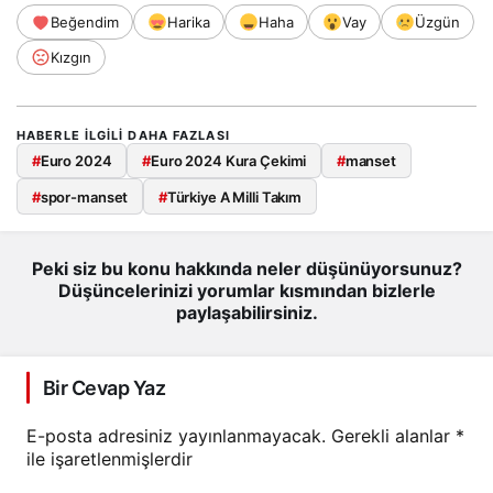
Beğendim
Harika
Haha
Vay
Üzgün
Kızgın
HABERLE ILGILI DAHA FAZLASI
#
Euro 2024
#
Euro 2024 Kura Çekimi
#
manset
#
spor-manset
#
Türkiye A Milli Takım
Peki siz bu konu hakkında neler düşünüyorsunuz?
Düşüncelerinizi yorumlar kısmından bizlerle
paylaşabilirsiniz.
Bir Cevap Yaz
E-posta adresiniz yayınlanmayacak.
Gerekli alanlar
*
ile işaretlenmişlerdir