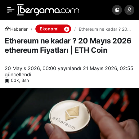
Ethereum ne kadar ? 20
0
Paylaş
Mayıs 2026 ethereum
Ekonomi
Haberler
Ethereum ne kadar ? 20
Mayıs 2026 ethereum
Ethereum ne kadar ? 20 Mayıs 2026
Fiyatları | ETH Coin
Fiyatları | ETH Coin
ethereum Fiyatları | ETH Coin
20 Mayıs 2026, 00:00
yayınlandı
21 Mayıs 2026, 02:55
güncellendi
0dk, 3sn