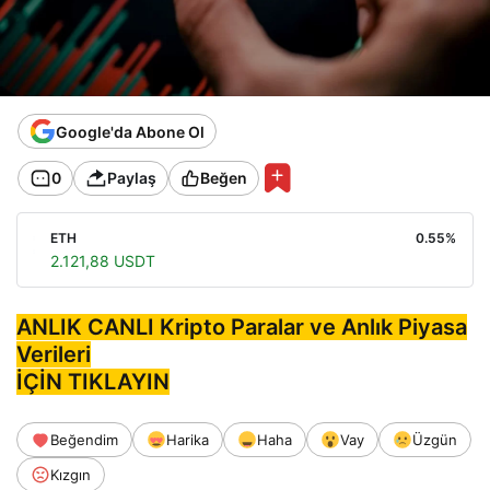
Google'da Abone Ol
0
Paylaş
Beğen
ETH
0.55%
2.121,88 USDT
ANLIK CANLI Kripto Paralar ve Anlık Piyasa
Verileri
İÇİN TIKLAYIN
Beğendim
Harika
Haha
Vay
Üzgün
Kızgın